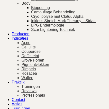
Body
Biopeeling
Camouflage Behandeling
Cryolipolyse met Clatuu Alpha
Inkless Stretch Mark Therapy – Striae
LPG Endermologie
Scar Lightening Techniek
Producten
Indicaties
Acne
Cellulite
Couperose
Doffe teint
Grove Poriën
Pigmentvlekken
Rimpels
Rosacea
Wallen
Praktijk
Trainingen
Reviews
Professionals
Contact
Acties
Trainingen