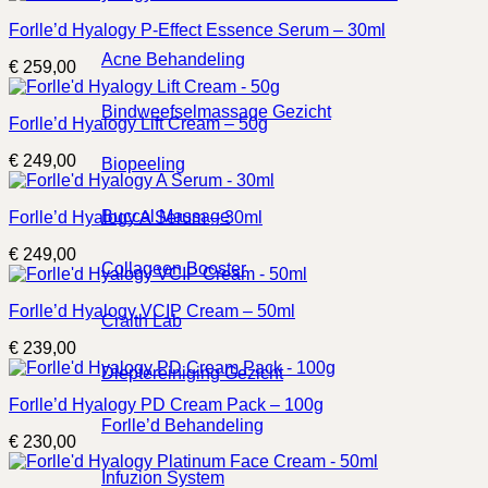
Forlle’d Hyalogy P-Effect Essence Serum – 30ml
Acne Behandeling
€
259,00
Bindweefselmassage Gezicht
Forlle’d Hyalogy Lift Cream – 50g
€
249,00
Biopeeling
Buccal Massage
Forlle’d Hyalogy A Serum – 30ml
€
249,00
Collageen Booster
Forlle’d Hyalogy VCIP Cream – 50ml
Craith Lab
€
239,00
Dieptereiniging Gezicht
Forlle’d Hyalogy PD Cream Pack – 100g
Forlle’d Behandeling
€
230,00
Infuzion System