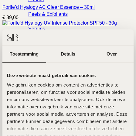
Forlle’d Hyalogy AC Clear Essence – 30ml
Peels & Exfoliants
€
89,00
Serums
Forlle’d Hyalogy UV Intense Protector SPF50 – 30g
SPF
€
89,00
Toestemming
Details
Over
Supplements
Forlle’d Hyalogy AC Clear Cream – 50ml
€
89,00
Toners
Deze website maakt gebruik van cookies
We gebruiken cookies om content en advertenties te 
Forlle’d Hyalogy Sparkling Gel Pack Mask – 5 x 10g
Voordeelpakket
personaliseren, om functies voor social media te bieden 
€
89,00
en om ons websiteverkeer te analyseren. Ook delen we 
Zelfbruiner
informatie over uw gebruik van onze site met onze 
Forlle’d Hyalogy Remover For Point Makeup – 150ml
partners voor social media, adverteren en analyse. Deze 
Indicaties
partners kunnen deze gegevens combineren met andere 
€
89,00
informatie die u aan ze heeft verstrekt of die ze hebben 
verzameld op basis van uw gebruik van hun services.