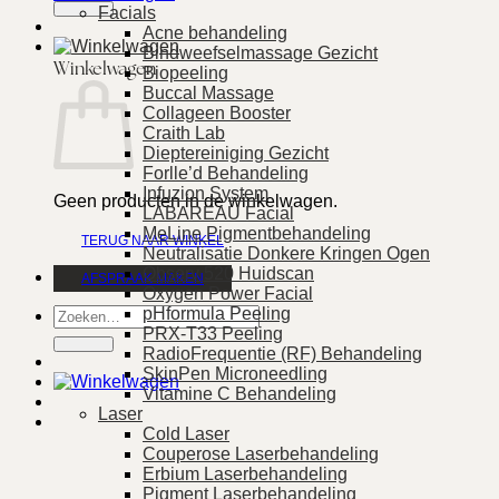
Facials
Acne behandeling
Bindweefselmassage Gezicht
Winkelwagen
Biopeeling
Buccal Massage
Collageen Booster
Craith Lab
Dieptereiniging Gezicht
Forlle’d Behandeling
Infuzion System
Geen producten in de winkelwagen.
LABAREAU Facial
MeLine Pigmentbehandeling
TERUG NAAR WINKEL
Neutralisatie Donkere Kringen Ogen
Observ 520 Huidscan
AFSPRAAK MAKEN
Oxygen Power Facial
Zoeken
pHformula Peeling
naar:
PRX-T33 Peeling
RadioFrequentie (RF) Behandeling
SkinPen Microneedling
Vitamine C Behandeling
Laser
Cold Laser
Couperose Laserbehandeling
Erbium Laserbehandeling
Pigment Laserbehandeling