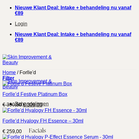
Ga
Nieuwe Klant Deal: Intake + behandeling nu vanaf
naar
€89
inhoud
Login
Nieuwe Klant Deal: Intake + behandeling nu vanaf
€89
Home
/
Forlle'd
Filter
Forlle’d Festive Platinum Box
Behandelingen
Oorspronkelijke
Huidige
€
390,50
€
309,00
prijs
prijs
was:
is:
Forlle’d Hyalogy FH Essence – 30ml
€ 390,50.
€ 309,00.
Facials
€
259,00