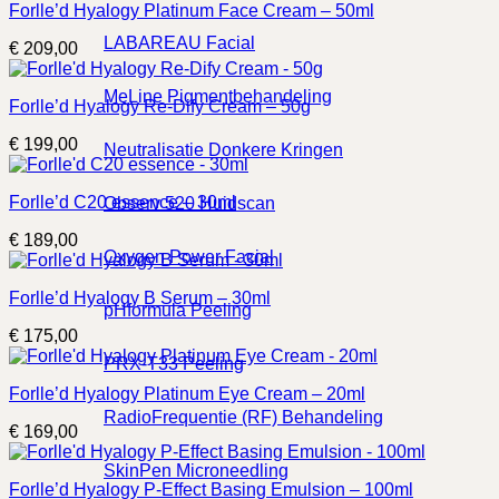
Forlle’d Hyalogy Platinum Face Cream – 50ml
LABAREAU Facial
€
209,00
MeLine Pigmentbehandeling
Forlle’d Hyalogy Re-Dify Cream – 50g
€
199,00
Neutralisatie Donkere Kringen
Forlle’d C20 essence – 30ml
Observ 520 Huidscan
€
189,00
Oxygen Power Facial
Forlle’d Hyalogy B Serum – 30ml
pHformula Peeling
€
175,00
PRX-T33 Peeling
Forlle’d Hyalogy Platinum Eye Cream – 20ml
RadioFrequentie (RF) Behandeling
€
169,00
SkinPen Microneedling
Forlle’d Hyalogy P-Effect Basing Emulsion – 100ml