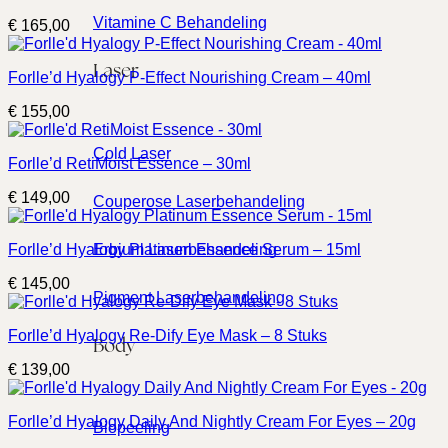
Vitamine C Behandeling
€
165,00
Laser
Forlle’d Hyalogy P-Effect Nourishing Cream – 40ml
€
155,00
Cold Laser
Forlle’d RetiMoist Essence – 30ml
€
149,00
Couperose Laserbehandeling
Erbium Laserbehandeling
Forlle’d Hyalogy Platinum Essence Serum – 15ml
€
145,00
Pigment Laserbehandeling
Forlle’d Hyalogy Re-Dify Eye Mask – 8 Stuks
Body
€
139,00
Forlle’d Hyalogy Daily And Nightly Cream For Eyes – 20g
Biopeeling