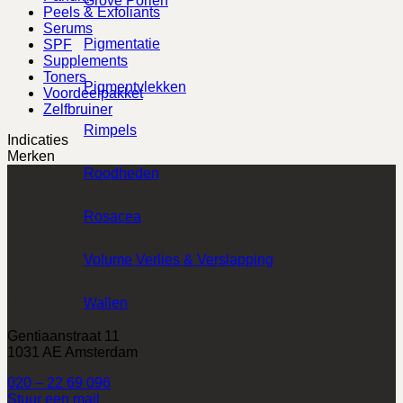
Grove Poriën
Peels & Exfoliants
Serums
Pigmentatie
SPF
Supplements
Toners
Pigmentvlekken
Voordeelpakket
Zelfbruiner
Rimpels
Indicaties
Merken
Roodheden
Rosacea
Volume Verlies & Verslapping
Locatie Noord
Wallen
Gentiaanstraat 11
Merken
1031 AE Amsterdam
020 – 22 69 096
Stuur een mail