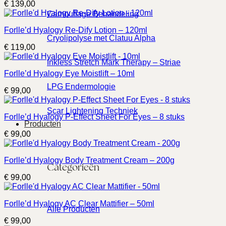
€
139,00
Camouflage Behandeling
Forlle’d Hyalogy Re-Dify Lotion – 120ml
Cryolipolyse met Clatuu Alpha
€
119,00
Inkless Stretch Mark Therapy – Striae
Forlle’d Hyalogy Eye Moistlift – 10ml
LPG Endermologie
€
99,00
Scar Lightening Techniek
Forlle’d Hyalogy P-Effect Sheet For Eyes – 8 stuks
Producten
€
99,00
Forlle’d Hyalogy Body Treatment Cream – 200g
Categorieën
€
99,00
Forlle’d Hyalogy AC Clear Mattifier – 50ml
Alle Producten
€
99,00