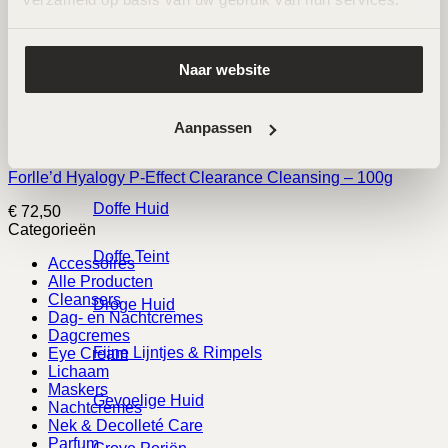
Forlle’d Hyalogy P-Effect Re-Purerance Wash – 100g
Acne
€
82,50
Anti-Aging
Naar website
Forlle’d Hyalogy Protective Cream For Lips – 9g
Cellulite
€
75,00
Aanpassen
Couperose
Forlle’d Hyalogy P-Effect Clearance Cleansing – 100g
Doffe Huid
€
72,50
Categorieën
Doffe Teint
Accessoires
Alle Producten
Cleansers
Droge Huid
Dag- en Nachtcremes
Dagcremes
Fijne Lijntjes & Rimpels
Eye Cream
Lichaam
Maskers
Gevoelige Huid
Nachtcremes
Nek & Decolleté Care
Parfum