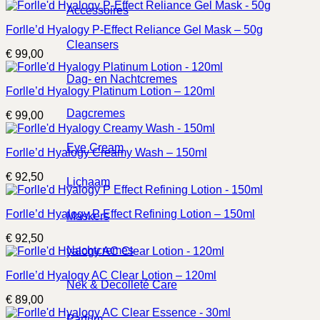
Accessoires
Forlle’d Hyalogy P-Effect Reliance Gel Mask – 50g
Cleansers
€
99,00
Dag- en Nachtcremes
Forlle’d Hyalogy Platinum Lotion – 120ml
Dagcremes
€
99,00
Eye Cream
Forlle’d Hyalogy Creamy Wash – 150ml
€
92,50
Lichaam
Forlle’d Hyalogy P Effect Refining Lotion – 150ml
Maskers
€
92,50
Nachtcremes
Forlle’d Hyalogy AC Clear Lotion – 120ml
Nek & Decolleté Care
€
89,00
Parfum