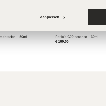
 Peel – 30ml
MeLine Dark Circles – 10ml
€
99,00
Aanpassen
mabrasion – 50ml
Forlle’d C20 essence – 30ml
€
189,00