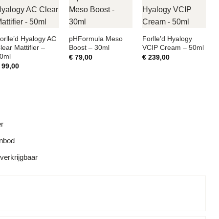
orlle’d Hyalogy AC
pHFormula Meso
Forlle’d Hyalogy
lear Mattifier –
Boost – 30ml
VCIP Cream – 50ml
0ml
€
79,00
€
239,00
99,00
er
anbod
 verkrijgbaar