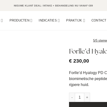
NIEUWE KLANT DEAL: INTAKE + BEHANDELING NU VANAF €89
N
PRODUCTEN
INDICATIES
PRAKTIJK
CONTACT
5/5 sterre
Forlle’d Hya
€
230,00
Forlle’d Hyalogy PD C
biomimetische peptide
rijpere huid.
Forlle'd Hyalogy PD Cr