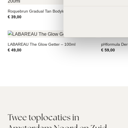
LABAREAU AHA
€
69,00
Roquebrun Gradual Tan Bodylotion – 200ml
€
39,00
LABAREAU The Glow Getter – 100ml
pHformula Der
€
49,00
€
59,00
Twee toplocaties in