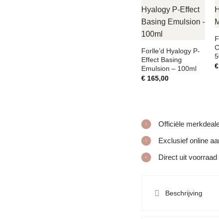
F
C
Forlle’d Hyalogy P-
5
Effect Basing
€
Emulsion – 100ml
€
165,00
Officiële merkdeal
Exclusief online a
Direct uit voorraad
Beschrijving