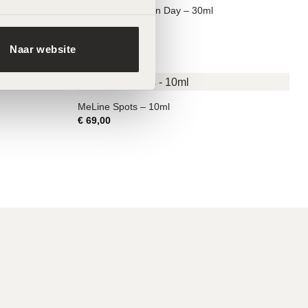
MeLine Ethnic Skin Day – 30ml
€
47,50
Naar website
MeLine Spots – 10ml
€
69,00