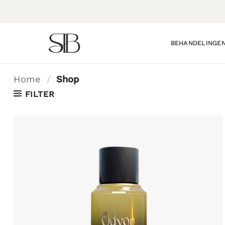
Ga
naar
inhoud
BEHANDELINGE
Home
/
Shop
FILTER