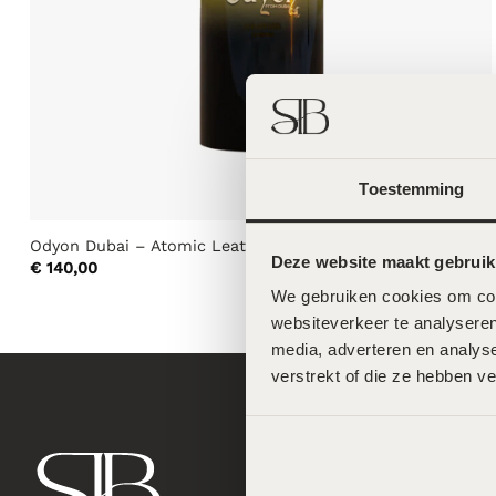
Toestemming
Odyon Dubai – Atomic Leather – 50ml
Deze website maakt gebruik
€
140,00
We gebruiken cookies om cont
websiteverkeer te analyseren
media, adverteren en analys
verstrekt of die ze hebben v
Locatie N