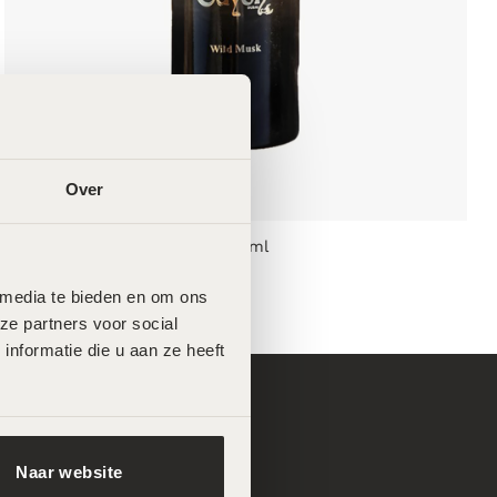
Over
Odyon Dubai – Wild Musk – 50ml
€
140,00
 media te bieden en om ons 
e partners voor social 
formatie die u aan ze heeft 
Menu
Naar website