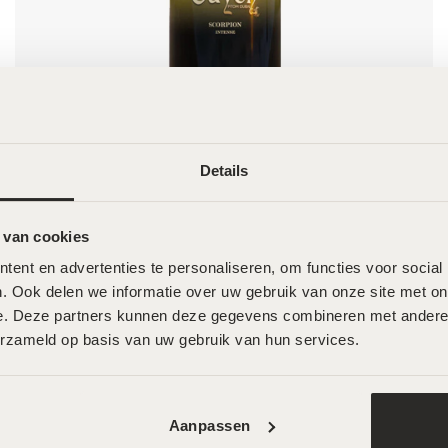
Details
Odyon Dubai – Scorpion Intense – 50ml
 van cookies
€
140,00
ent en advertenties te personaliseren, om functies voor social
. Ook delen we informatie over uw gebruik van onze site met onz
e. Deze partners kunnen deze gegevens combineren met andere in
erzameld op basis van uw gebruik van hun services.
oord
Openingstijden
Aanpassen