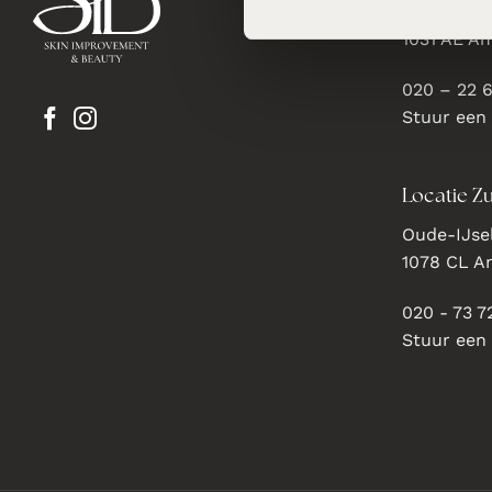
Gentiaanst
1031 AE A
020 – 22 
Stuur een
Locatie Zu
Oude-IJsel
1078 CL 
020 - 73 7
Stuur een