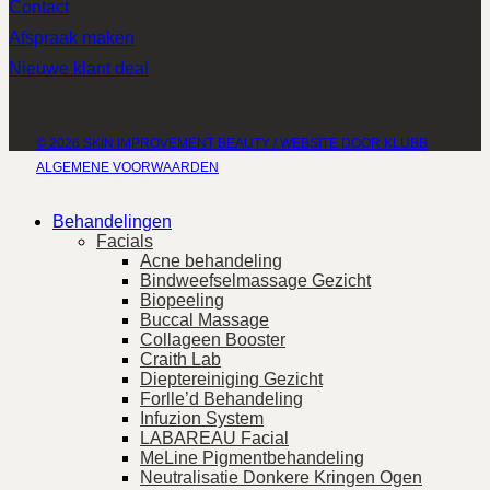
Contact
Afspraak maken
Nieuwe klant deal
© 2026 SKIN IMPROVEMENT BEAUTY / WEBSITE DOOR KLUBB
ALGEMENE VOORWAARDEN
Behandelingen
Facials
Acne behandeling
Bindweefselmassage Gezicht
Biopeeling
Buccal Massage
Collageen Booster
Craith Lab
Dieptereiniging Gezicht
Forlle’d Behandeling
Infuzion System
LABAREAU Facial
MeLine Pigmentbehandeling
Neutralisatie Donkere Kringen Ogen