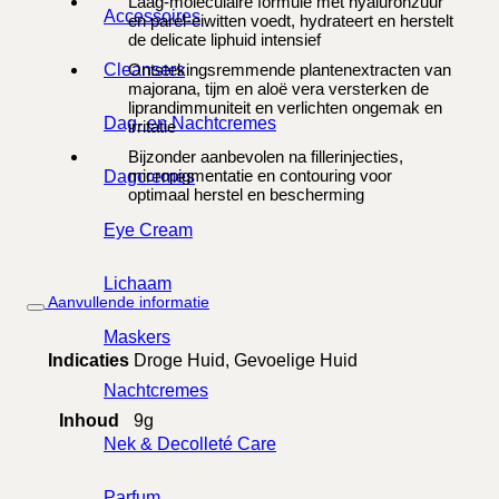
Laag-moleculaire formule met hyaluronzuur
Accessoires
en parel-eiwitten voedt, hydrateert en herstelt
de delicate liphuid intensief
Cleansers
Ontstekingsremmende plantenextracten van
majorana, tijm en aloë vera versterken de
liprandimmuniteit en verlichten ongemak en
Dag- en Nachtcremes
irritatie
Bijzonder aanbevolen na fillerinjecties,
micropigmentatie en contouring voor
Dagcremes
optimaal herstel en bescherming
Eye Cream
Lichaam
Aanvullende informatie
Maskers
Indicaties
Droge Huid, Gevoelige Huid
Nachtcremes
Inhoud
9g
Nek & Decolleté Care
Parfum