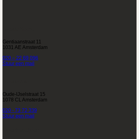
Locatie Noord
Gentiaanstraat 11
1031 AE Amsterdam
020 – 22 69 096
Stuur een mail
Locatie Zuid
Oude-IJselstraat 15
1078 CL Amsterdam
020 - 73 72 339
Stuur een mail
Openingstijden