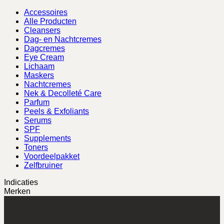
Accessoires
Alle Producten
Cleansers
Dag- en Nachtcremes
Dagcremes
Eye Cream
Lichaam
Maskers
Nachtcremes
Nek & Decolleté Care
Parfum
Peels & Exfoliants
Serums
SPF
Supplements
Toners
Voordeelpakket
Zelfbruiner
Indicaties
Merken