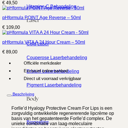
€
49,50
Vitamine C Behandeling
pHformula POINT Age Reverse – 50ml
Laser
€
109,00
pHformula VITA A 24 Hour Cream – 50ml
Cold Laser
€
89,00
Couperose Laserbehandeling
Officiële merkdealer
Exclusief online aanbod
Erbium Laserbehandeling
Direct uit voorraad verkrijgbaar
Pigment Laserbehandeling
Beschrijving
Body
Forlle’d Hyalogy Protective Cream For Lips is een
zorgvuldig ontwikkelde regenererende lipcrème op
basis van het gepatenteerde Forlle’d complex. De
Biopeeling
unieke combinatie van laag-moleculaire