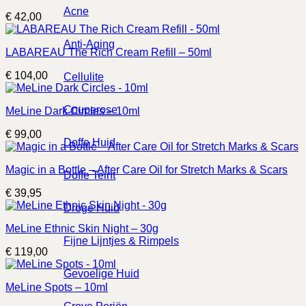
Acne
€
42,00
Anti-Aging
LABAREAU The Rich Cream Refill – 50ml
€
104,00
Cellulite
Couperose
MeLine Dark Circles – 10ml
€
99,00
Doffe Huid
Magic in a Bottle – After Care Oil for Stretch Marks & Scars
Doffe Teint
€
39,95
Droge Huid
MeLine Ethnic Skin Night – 30g
Fijne Lijntjes & Rimpels
€
119,00
Gevoelige Huid
MeLine Spots – 10ml