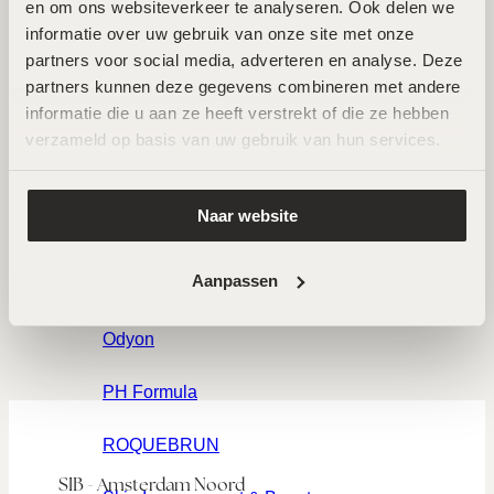
en om ons websiteverkeer te analyseren. Ook delen we 
Craith Lab
informatie over uw gebruik van onze site met onze 
AFSPRAAK MAKEN
partners voor social media, adverteren en analyse. Deze 
Forlle'd
partners kunnen deze gegevens combineren met andere 
informatie die u aan ze heeft verstrekt of die ze hebben 
LABAREAU
verzameld op basis van uw gebruik van hun services.
LPG Endermologie
Naar website
MeLine
Aanpassen
Nimue
Odyon
PH Formula
ROQUEBRUN
SIB - Amsterdam Noord