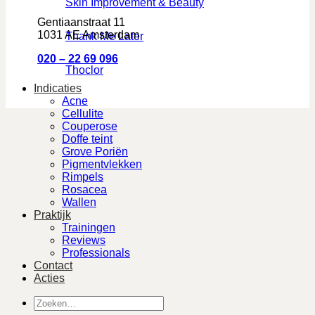
Skin Improvement & Beauty
Gentiaanstraat 11
1031 AE Amsterdam
Thank Me Later
020 – 22 69 096
Thoclor
Indicaties
Acne
Cellulite
Couperose
Doffe teint
Grove Poriën
Pigmentvlekken
Rimpels
Rosacea
Wallen
Praktijk
Trainingen
Reviews
Professionals
Contact
Acties
Zoeken
naar: