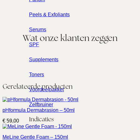
Peels & Exfoliants
Serums
Wat onze klanten zeggen
SPF
Supplements
Toners
Gerelateerde producten
Voordeelpakket
Zelfbruiner
pHformula Dermabrasion – 50ml
Indicaties
€
59,00
MeLine Gentle Foam – 150ml