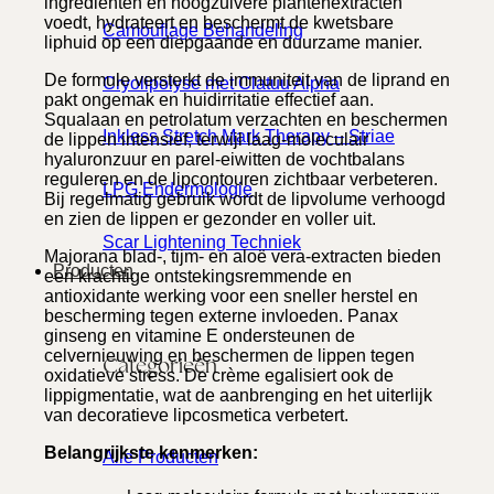
ingrediënten en hoogzuivere plantenextracten
voedt, hydrateert en beschermt de kwetsbare
Camouflage Behandeling
liphuid op een diepgaande en duurzame manier.
De formule versterkt de immuniteit van de liprand en
Cryolipolyse met Clatuu Alpha
pakt ongemak en huidirritatie effectief aan.
Squalaan en petrolatum verzachten en beschermen
Inkless Stretch Mark Therapy – Striae
de lippen intensief, terwijl laag-moleculair
hyaluronzuur en parel-eiwitten de vochtbalans
reguleren en de lipcontouren zichtbaar verbeteren.
LPG Endermologie
Bij regelmatig gebruik wordt de lipvolume verhoogd
en zien de lippen er gezonder en voller uit.
Scar Lightening Techniek
Majorana blad-, tijm- en aloë vera-extracten bieden
Producten
een krachtige ontstekingsremmende en
antioxidante werking voor een sneller herstel en
bescherming tegen externe invloeden. Panax
ginseng en vitamine E ondersteunen de
celvernieuwing en beschermen de lippen tegen
Categorieën
oxidatieve stress. De crème egalisiert ook de
lippigmentatie, wat de aanbrenging en het uiterlijk
van decoratieve lipcosmetica verbetert.
Belangrijkste kenmerken:
Alle Producten