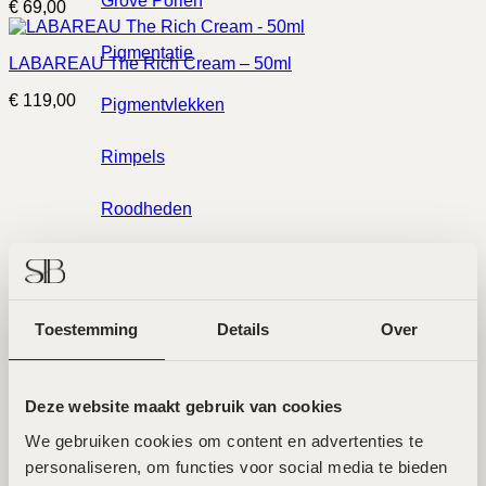
Grove Poriën
€
69,00
Pigmentatie
LABAREAU The Rich Cream – 50ml
€
119,00
Pigmentvlekken
Rimpels
Roodheden
Rosacea
Twee toplocaties in Amsterdam
Noord en Zuid
Volume Verlies & Verslapping
Toestemming
Details
Over
Wallen
Deze website maakt gebruik van cookies
Wij ontvangen je graag in een van onze twee hoogwaardige
Merken
salons in Amsterdam Noord en Zuid. Hier werken ervaren
We gebruiken cookies om content en advertenties te 
specialisten met de nieuwste technieken voor
huidverbetering. Beide locaties zijn goed bereikbaar en
personaliseren, om functies voor social media te bieden 
beschikken over parkeermogelijkheden.