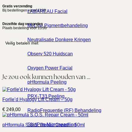
Gratis verzending
Bij bestellingen vanaf €100
LABAREAU Facial
Dezelfde dag verzonden
MeLine Pigmentbehandeling
Plaats bestelling voor 15:00
Neutralisatie Donkere Kringen
Veilig betalen met
Observ 520 Huidscan
Oxygen Power Facial
Je zou ook kunnen houden van …
pHformula Peeling
PRX-T33 Peeling
Forlle’d Hyalogy Lift Cream – 50g
€
249,00
RadioFrequentie (RF) Behandeling
SkinPen Microneedling
pHformula S.O.S. Repair Cream – 50ml