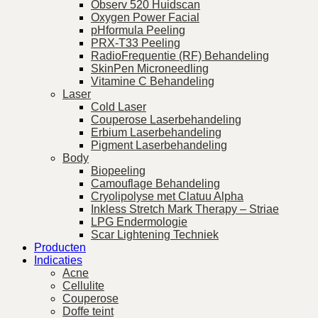
Observ 520 Huidscan
Oxygen Power Facial
pHformula Peeling
PRX-T33 Peeling
RadioFrequentie (RF) Behandeling
SkinPen Microneedling
Vitamine C Behandeling
Laser
Cold Laser
Couperose Laserbehandeling
Erbium Laserbehandeling
Pigment Laserbehandeling
Body
Biopeeling
Camouflage Behandeling
Cryolipolyse met Clatuu Alpha
Inkless Stretch Mark Therapy – Striae
LPG Endermologie
Scar Lightening Techniek
Producten
Indicaties
Acne
Cellulite
Couperose
Doffe teint