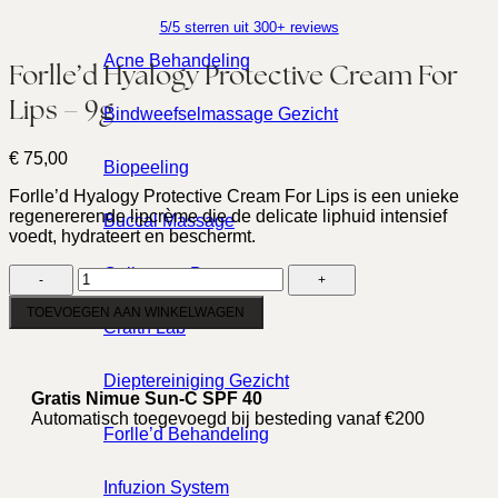
5/5 sterren uit 300+ reviews
Acne Behandeling
Forlle’d Hyalogy Protective Cream For
Lips – 9g
Bindweefselmassage Gezicht
€
75,00
Biopeeling
Forlle’d Hyalogy Protective Cream For Lips is een unieke
regenererende lipcrème die de delicate liphuid intensief
Buccal Massage
voedt, hydrateert en beschermt.
Forlle'd
Collageen Booster
Hyalogy
Protective
TOEVOEGEN AAN WINKELWAGEN
Craith Lab
Cream
For
Lips
Dieptereiniging Gezicht
-
Gratis Nimue Sun-C SPF 40
9g
Automatisch toegevoegd bij besteding vanaf €200
aantal
Forlle’d Behandeling
Infuzion System