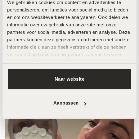
We gebruiken cookies om content en advertenties te 
personaliseren, om functies voor social media te bieden 
en om ons websiteverkeer te analyseren. Ook delen we 
informatie over uw gebruik van onze site met onze 
partners voor social media, adverteren en analyse. Deze 
Anna Nooshin
partners kunnen deze gegevens combineren met andere 
LOOK AT THAT GLOW
Babe @annanooshin
informatie die u aan ze heeft verstrekt of die ze hebben 
is groot fan van de behandelingen bij
verzameld op basis van uw gebruik van hun services.
@skin.improvement.beauty
Naar website
Aanpassen