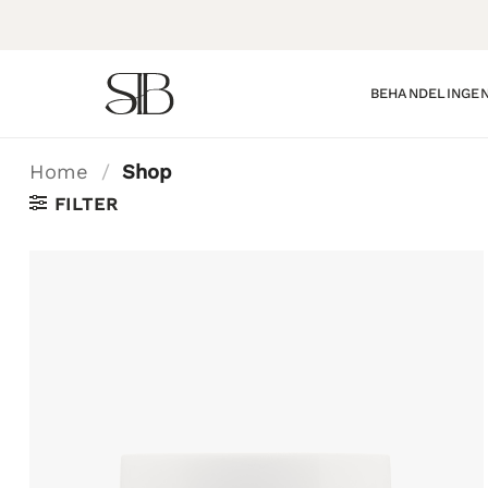
Ga
naar
inhoud
BEHANDELINGE
Home
/
Shop
FILTER