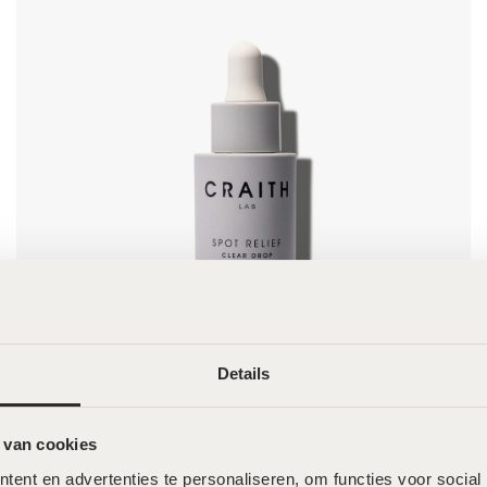
Details
 van cookies
Craith Lab Spot Relief Clear Drop Serum – 30ml
€
93,00
ent en advertenties te personaliseren, om functies voor social