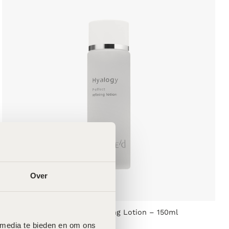
Over
Forlle’d Hyalogy P Effect Refining Lotion – 150ml
€
92,50
 media te bieden en om ons 