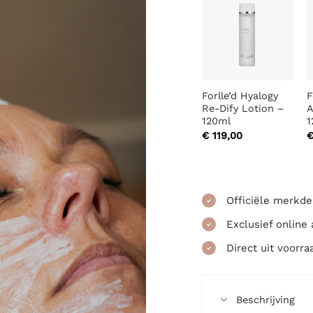
Forlle’d Hyalogy
F
Re-Dify Lotion –
A
120ml
1
€
119,00
Officiële merkde
Exclusief online
Direct uit voorra
Beschrijving