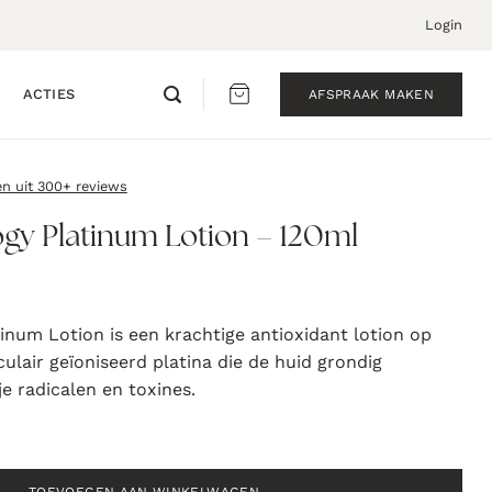
Login
ACTIES
AFSPRAAK MAKEN
en uit 300+ reviews
ogy Platinum Lotion – 120ml
tinum Lotion is een krachtige antioxidant lotion op
ulair geïoniseerd platina die de huid grondig
e radicalen en toxines.
num Lotion - 120ml aantal