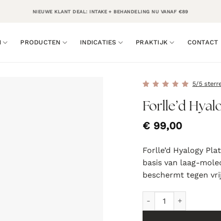
NIEUWE KLANT DEAL: INTAKE + BEHANDELING NU VANAF €89
N
PRODUCTEN
INDICATIES
PRAKTIJK
CONTACT
5/5 sterr
Forlle’d Hyal
€
99,00
Forlle’d Hyalogy Pla
basis van laag-molec
beschermt tegen vrij
Forlle'd Hyalogy Plati