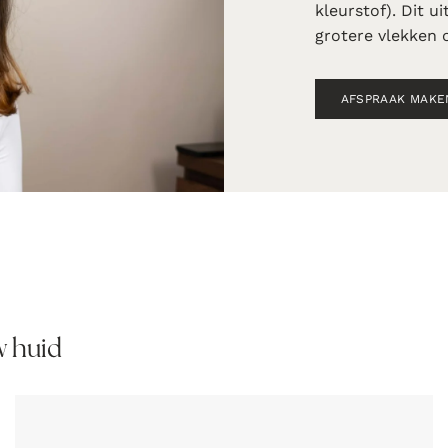
kleurstof). Dit u
grotere vlekken 
AFSPRAAK MAKE
w huid