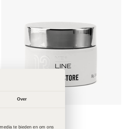
Over
MeLine Restore – 30g
€
49,00
 media te bieden en om ons 