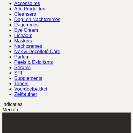
Accessoires
Alle Producten
Cleansers
Dag- en Nachtcremes
Dagcremes
Eye Cream
Lichaam
Maskers
Nachtcremes
Nek & Decolleté Care
Parfum
Peels & Exfoliants
Serums
SPF
Supplements
Toners
Voordeelpakket
Zelfbruiner
Indicaties
Merken