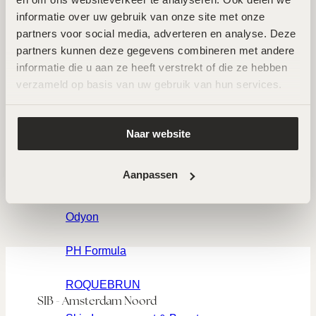
Craith Lab
AFSPRAAK MAKEN
informatie over uw gebruik van onze site met onze 
partners voor social media, adverteren en analyse. Deze 
Forlle'd
partners kunnen deze gegevens combineren met andere 
informatie die u aan ze heeft verstrekt of die ze hebben 
LABAREAU
verzameld op basis van uw gebruik van hun services.
LPG Endermologie
Naar website
MeLine
Aanpassen
Nimue
Odyon
PH Formula
ROQUEBRUN
SIB - Amsterdam Noord