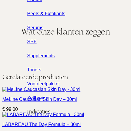
Peels & Exfoliants
Serums
Wat onze klanten zeggen
SPF
Supplements
Toners
Gerelateerde producten
Voordeelpakket
Zelfbruiner
MeLine Caucasian Skin Day – 30ml
€
99,00
Indicaties
LABAREAU The Day Formula – 30ml