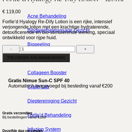
€
119,00
Acne Behandeling
Forlle’d Hyalogy Re-Dify Lotion is een rijke, intensief
verjongende lotion met een krachtige hydraterende,
Bindweefselmassage Gezicht
detoxificerende en bio-stimulerende werking, speciaal
ontwikkeld voor rijpe huid.
Biopeeling
Forlle'd
Hyalogy
Re-
TOEVOEGEN AAN WINKELWAGEN
Buccal Massage
Dify
Lotion
Collageen Booster
-
120ml
Gratis Nimue Sun-C SPF 40
aantal
Automatisch toegevoegd bij besteding vanaf €200
Craith Lab
Dieptereiniging Gezicht
Gratis verzending
Forlle’d Behandeling
Bij bestellingen vanaf €100
Infuzion System
Dezelfde dag verzonden