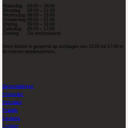
Maandag
09:00 – 18:00
Dinsdag
09:00 – 21:00
Woensdag
09:00 – 18:00
Donderdag
09:00 – 21:00
Vrijdag
09:00 – 18:00
Zaterdag
09:00 – 17:00
Zondag
Zie onderstaand
Onze kliniek is geopend op zondagen van 10:00 tot 17:00 in
de oneven weeknummers.
Menu
Behandelingen
Producten
Indicaties
Praktijk
Reviews
Contact