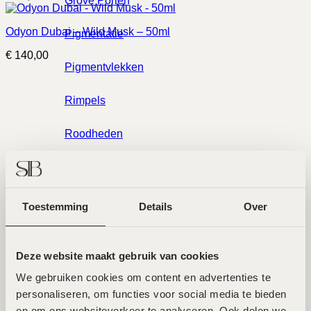
Grove Poriën
Odyon Dubai – Wild Musk – 50ml
Pigmentatie
€
140,00
Pigmentvlekken
Rimpels
Roodheden
Twee toplocaties in Amsterdam
Rosacea
Noord en Zuid
Volume Verlies & Verslapping
Toestemming
Details
Over
Wallen
Wij ontvangen je graag in een van onze twee hoogwaardige
Deze website maakt gebruik van cookies
salons in Amsterdam Noord en Zuid. Hier werken ervaren
Merken
specialisten met de nieuwste technieken voor
We gebruiken cookies om content en advertenties te 
huidverbetering. Beide locaties zijn goed bereikbaar en
personaliseren, om functies voor social media te bieden 
beschikken over parkeermogelijkheden.
en om ons websiteverkeer te analyseren. Ook delen we 