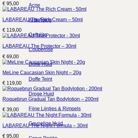
€
95,00
Acne
LABAREAU The Rich Cream – 50ml
Anti-Aging
€
119,00
Cellulite
LABAREAU The Protector – 30ml
Couperose
€
69,00
Doffe Huid
MeLine Caucasian Skin Night – 20g
Doffe Teint
€
119,00
Droge Huid
Roquebrun Gradual Tan Bodylotion – 200ml
Fijne Lijntjes & Rimpels
€
39,00
Gevoelige Huid
LABAREAU The Night Formula – 30ml
€
95,00