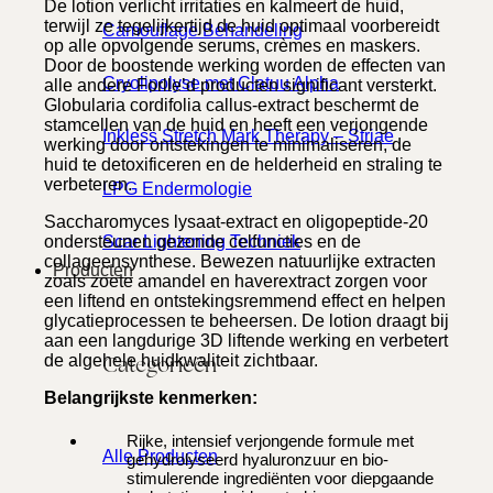
De lotion verlicht irritaties en kalmeert de huid,
terwijl ze tegelijkertijd de huid optimaal voorbereidt
Camouflage Behandeling
op alle opvolgende serums, crèmes en maskers.
Door de boostende werking worden de effecten van
Cryolipolyse met Clatuu Alpha
alle andere Forlle’d producten significant versterkt.
Globularia cordifolia callus-extract beschermt de
stamcellen van de huid en heeft een verjongende
Inkless Stretch Mark Therapy – Striae
werking door ontstekingen te minimaliseren, de
huid te detoxificeren en de helderheid en straling te
verbeteren.
LPG Endermologie
Saccharomyces lysaat-extract en oligopeptide-20
ondersteunen gezonde celfuncties en de
Scar Lightening Techniek
collageensynthese. Bewezen natuurlijke extracten
Producten
zoals zoete amandel en haverextract zorgen voor
een liftend en ontstekingsremmend effect en helpen
glycatieprocessen te beheersen. De lotion draagt bij
aan een langdurige 3D liftende werking en verbetert
de algehele huidkwaliteit zichtbaar.
Categorieën
Belangrijkste kenmerken:
Rijke, intensief verjongende formule met
Alle Producten
gehydrolyseerd hyaluronzuur en bio-
stimulerende ingrediënten voor diepgaande