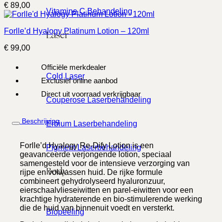
€
89,00
Vitamine C Behandeling
Forlle’d Hyalogy Platinum Lotion – 120ml
Laser
€
99,00
Officiële merkdealer
Cold Laser
Exclusief online aanbod
Direct uit voorraad verkrijgbaar
Couperose Laserbehandeling
Beschrijving
Erbium Laserbehandeling
Forlle’d Hyalogy Re-Dify Lotion is een
Pigment Laserbehandeling
geavanceerde verjongende lotion, speciaal
samengesteld voor de intensieve verzorging van
Body
rijpe en volwassen huid. De rijke formule
combineert gehydrolyseerd hyaluronzuur,
eierschaalvlieseiwitten en parel-eiwitten voor een
krachtige hydraterende en bio-stimulerende werking
die de huid van binnenuit voedt en versterkt.
Biopeeling