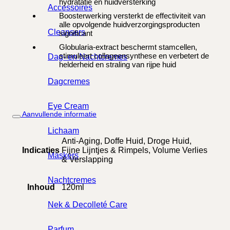
hydratatie en huidversterking
Accessoires
Boosterwerking versterkt de effectiviteit van
alle opvolgende huidverzorgingsproducten
Cleansers
significant
Globularia-extract beschermt stamcellen,
stimuleert collageensynthese en verbetert de
Dag- en Nachtcremes
helderheid en straling van rijpe huid
Dagcremes
Eye Cream
Aanvullende informatie
Lichaam
Anti-Aging, Doffe Huid, Droge Huid,
Indicaties
Fijne Lijntjes & Rimpels, Volume Verlies
Maskers
& Verslapping
Nachtcremes
Inhoud
120ml
Nek & Decolleté Care
Parfum