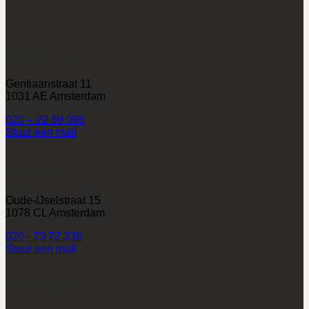
Locatie Noord
Gentiaanstraat 11
1031 AE Amsterdam
020 – 22 69 096
Stuur een mail
Locatie Zuid
Oude-IJselstraat 15
1078 CL Amsterdam
020 - 73 72 339
Stuur een mail
Openingstijden