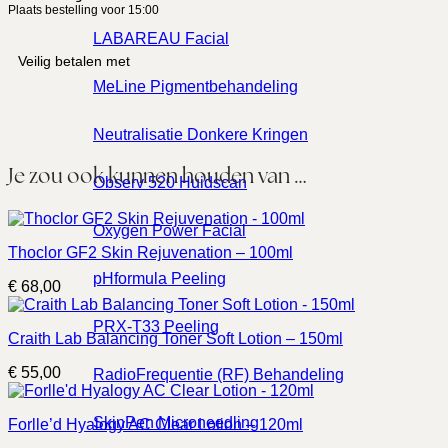
Plaats bestelling voor 15:00
LABAREAU Facial
Veilig betalen met
MeLine Pigmentbehandeling
Neutralisatie Donkere Kringen
Je zou ook kunnen houden van …
Observ 520 Huidscan
Oxygen Power Facial
Thoclor GF2 Skin Rejuvenation – 100ml
pHformula Peeling
€
68,00
PRX-T33 Peeling
Craith Lab Balancing Toner Soft Lotion – 150ml
€
55,00
RadioFrequentie (RF) Behandeling
SkinPen Microneedling
Forlle’d Hyalogy AC Clear Lotion – 120ml