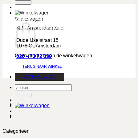
Winkelwagen
SIB - Amsterdam Zuid
Oude IJselstraat 15
1078 CL Amsterdam
Geen producten in de winkelwagen.
020 – 73 72 339
TERUG NAAR WINKEL
AFSPRAAK MAKEN
Zoeken
naar:
Categorieën