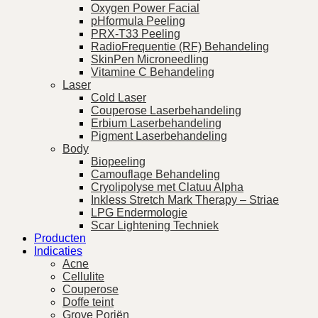
Oxygen Power Facial
pHformula Peeling
PRX-T33 Peeling
RadioFrequentie (RF) Behandeling
SkinPen Microneedling
Vitamine C Behandeling
Laser
Cold Laser
Couperose Laserbehandeling
Erbium Laserbehandeling
Pigment Laserbehandeling
Body
Biopeeling
Camouflage Behandeling
Cryolipolyse met Clatuu Alpha
Inkless Stretch Mark Therapy – Striae
LPG Endermologie
Scar Lightening Techniek
Producten
Indicaties
Acne
Cellulite
Couperose
Doffe teint
Grove Poriën