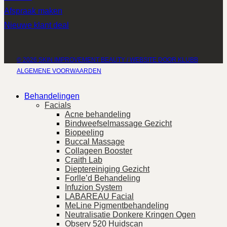
Afspraak maken
Nieuwe klant deal
© 2026 SKIN IMPROVEMENT BEAUTY / WEBSITE DOOR KLUBB
ALGEMENE VOORWAARDEN
Behandelingen
Facials
Acne behandeling
Bindweefselmassage Gezicht
Biopeeling
Buccal Massage
Collageen Booster
Craith Lab
Dieptereiniging Gezicht
Forlle’d Behandeling
Infuzion System
LABAREAU Facial
MeLine Pigmentbehandeling
Neutralisatie Donkere Kringen Ogen
Observ 520 Huidscan