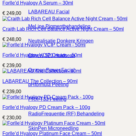
Forlle’d Hyalogy A Serum – 30ml
LABAREAU Facial
€
249,00
MeLine Pigmentbehandeling
Craith Lab Rich Cell Balance Active Night Cream – 50ml
€
248,00
Neutralisatie Donkere Kringen
Forlle’d Hyalogy VCIP Cream – 50ml
Observ 520 Huidscan
€
239,00
Oxygen Power Facial
LABAREAU The Collection – 90ml
pHformula Peeling
€
239,00
PRX-T33 Peeling
Forlle’d Hyalogy PD Cream Pack – 100g
RadioFrequentie (RF) Behandeling
€
230,00
SkinPen Microneedling
Forlle’d Hyalogy Platinum Face Cream – 50ml