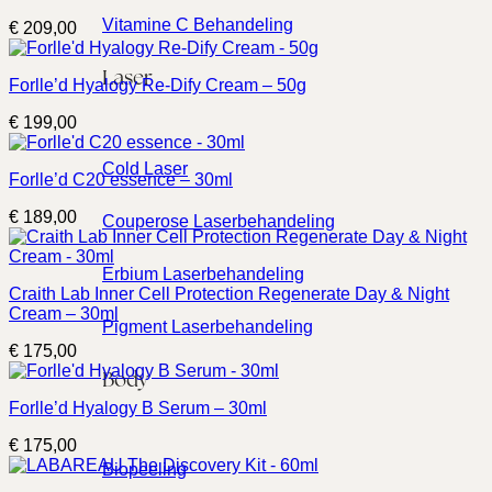
Vitamine C Behandeling
€
209,00
Laser
Forlle’d Hyalogy Re-Dify Cream – 50g
€
199,00
Cold Laser
Forlle’d C20 essence – 30ml
€
189,00
Couperose Laserbehandeling
Erbium Laserbehandeling
Craith Lab Inner Cell Protection Regenerate Day & Night
Cream – 30ml
Pigment Laserbehandeling
€
175,00
Body
Forlle’d Hyalogy B Serum – 30ml
€
175,00
Biopeeling