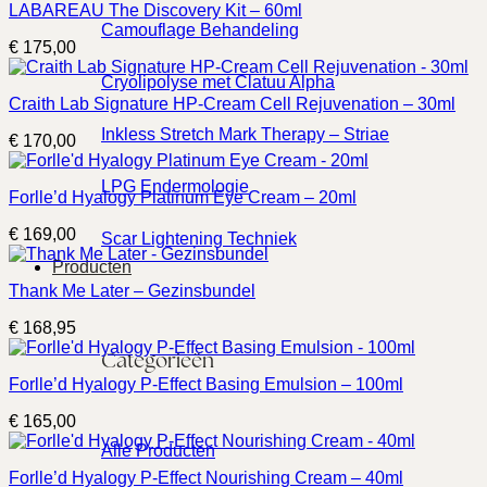
LABAREAU The Discovery Kit – 60ml
Camouflage Behandeling
€
175,00
Cryolipolyse met Clatuu Alpha
Craith Lab Signature HP-Cream Cell Rejuvenation – 30ml
Inkless Stretch Mark Therapy – Striae
€
170,00
LPG Endermologie
Forlle’d Hyalogy Platinum Eye Cream – 20ml
€
169,00
Scar Lightening Techniek
Producten
Thank Me Later – Gezinsbundel
€
168,95
Categorieën
Forlle’d Hyalogy P-Effect Basing Emulsion – 100ml
€
165,00
Alle Producten
Forlle’d Hyalogy P-Effect Nourishing Cream – 40ml