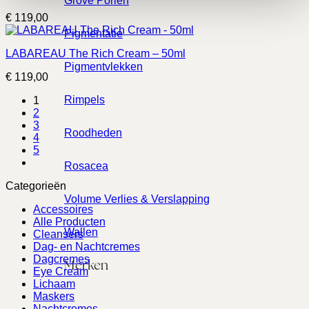
Grove Poriën
€
119,00
Pigmentatie
LABAREAU The Rich Cream – 50ml
Pigmentvlekken
€
119,00
Rimpels
1
2
3
Roodheden
4
5
Rosacea
Categorieën
Volume Verlies & Verslapping
Accessoires
Alle Producten
Wallen
Cleansers
Dag- en Nachtcremes
Dagcremes
Merken
Eye Cream
Lichaam
Maskers
Nachtcremes