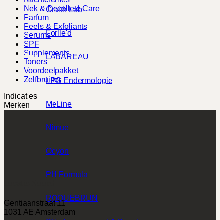
Nek & Decolleté Care
Craith Lab
Parfum
Peels & Exfoliants
Forlle'd
Serums
SPF
Supplements
LABAREAU
Toners
Voordeelpakket
Zelfbruiner
LPG Endermologie
Indicaties
MeLine
Merken
Nimue
Odyon
PH Formula
Locatie Noord
ROQUEBRUN
Gentiaanstraat 11
1031 AE Amsterdam