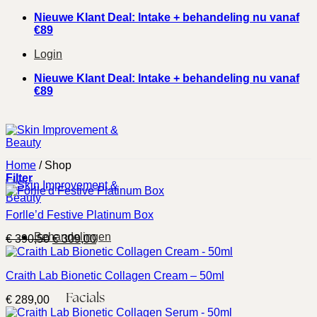
Ga
Nieuwe Klant Deal: Intake + behandeling nu vanaf
naar
€89
inhoud
Login
Nieuwe Klant Deal: Intake + behandeling nu vanaf
€89
Home
/
Shop
Filter
Forlle’d Festive Platinum Box
Behandelingen
Oorspronkelijke
Huidige
€
390,50
€
309,00
prijs
prijs
was:
is:
Craith Lab Bionetic Collagen Cream – 50ml
€ 390,50.
€ 309,00.
Facials
€
289,00