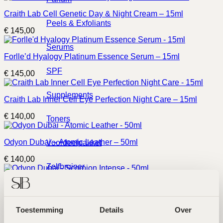
Craith Lab Cell Genetic Day & Night Cream – 15ml
Peels & Exfoliants
€
145,00
Serums
Forlle’d Hyalogy Platinum Essence Serum – 15ml
SPF
€
145,00
Supplements
Craith Lab Inner Cell Eye Perfection Night Care – 15ml
€
140,00
Toners
Odyon Dubai – Atomic Leather – 50ml
Voordeelpakket
€
140,00
Zelfbruiner
Odyon Dubai – Scorpion Intense – 50ml
Indicaties
€
140,00
Toestemming
Details
Over