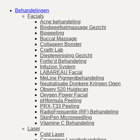
Behandelingen
Facials
Acne behandeling
Bindweefselmassage Gezicht
Biopeeling
Buccal Massage
Collageen Booster
Craith Lab
Dieptereiniging Gezicht
Forlle’d Behandeling
Infuzion System
LABAREAU Facial
MeLine Pigmentbehandeling
Neutralisatie Donkere Kringen Ogen
Observ 520 Huidscan
Oxygen Power Facial
pHformula Peeling
PRX-T33 Peeling
RadioFrequentie (RF) Behandeling
SkinPen Microneedling
Vitamine C Behandeling
Laser
Cold Laser
Couperose Laserbehandeling