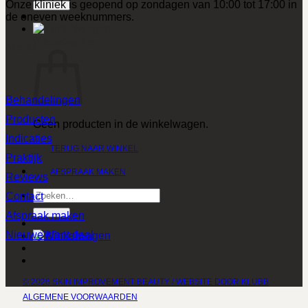
Onze kliniek is geopend op zondagen van 10:00 tot 17:00 in
de oneven weeknummers.
Winkelwagen
Menu
Behandelingen
Producten
Geen producten in de winkelwagen.
Indicaties
TERUG NAAR WINKEL
Praktijk
AFSPRAAK MAKEN
Reviews
Zoeken
Contact
naar:
Afspraak maken
Nieuwe klant deal
© 2026 SKIN IMPROVEMENT BEAUTY / WEBSITE DOOR KLUBB
ALGEMENE VOORWAARDEN