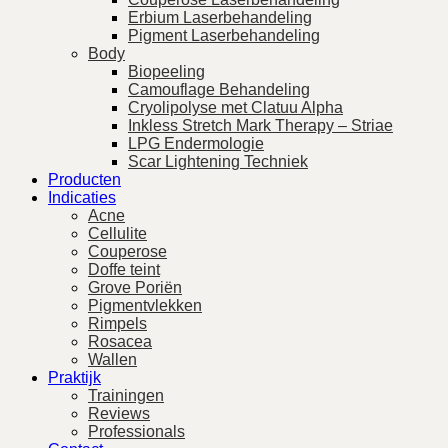
Erbium Laserbehandeling
Pigment Laserbehandeling
Body
Biopeeling
Camouflage Behandeling
Cryolipolyse met Clatuu Alpha
Inkless Stretch Mark Therapy – Striae
LPG Endermologie
Scar Lightening Techniek
Producten
Indicaties
Acne
Cellulite
Couperose
Doffe teint
Grove Poriën
Pigmentvlekken
Rimpels
Rosacea
Wallen
Praktijk
Trainingen
Reviews
Professionals