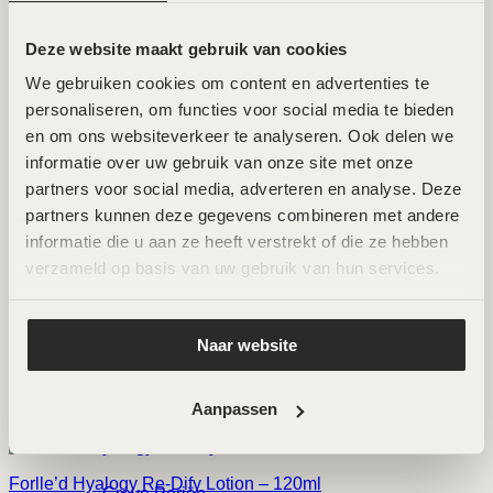
Odyon Dubai – Wild Musk – 50ml
Acne
€
140,00
Deze website maakt gebruik van cookies
Anti-Aging
We gebruiken cookies om content en advertenties te 
Forlle’d Hyalogy Re-Dify Eye Mask – 8 Stuks
personaliseren, om functies voor social media te bieden 
Cellulite
en om ons websiteverkeer te analyseren. Ook delen we 
€
139,00
informatie over uw gebruik van onze site met onze 
Couperose
partners voor social media, adverteren en analyse. Deze 
Forlle’d Hyalogy Daily And Nightly Cream For Eyes – 20g
partners kunnen deze gegevens combineren met andere 
Doffe Huid
€
139,00
informatie die u aan ze heeft verstrekt of die ze hebben 
verzameld op basis van uw gebruik van hun services.
Doffe Teint
Thank Me Later – Glow Bundel
€
125,90
Droge Huid
Naar website
Fijne Lijntjes & Rimpels
Craith Lab Multi Light Shield Protection Cream – 30ml
Aanpassen
€
124,00
Gevoelige Huid
Forlle’d Hyalogy Re-Dify Lotion – 120ml