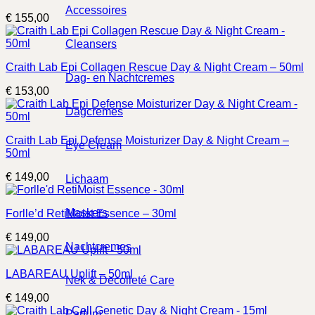
Accessoires
€
155,00
Cleansers
Craith Lab Epi Collagen Rescue Day & Night Cream – 50ml
Dag- en Nachtcremes
€
153,00
Dagcremes
Craith Lab Epi Defense Moisturizer Day & Night Cream –
Eye Cream
50ml
€
149,00
Lichaam
Maskers
Forlle’d RetiMoist Essence – 30ml
€
149,00
Nachtcremes
LABAREAU Uplift – 50ml
Nek & Decolleté Care
€
149,00
Parfum