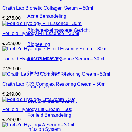
Craith Lab Bionetic Collagen Serum – 50ml
Acne Behandeling
€
275,00
Bindweefselmassage Gezicht
Forlle’d Hyalogy FH Essence – 30ml
€
259,00
Biopeeling
Buccal Massage
Forlle’d Hyalogy P-Effect Essence Serum – 30ml
€
259,00
Collageen Booster
Craith Lab PP3 Complex Restoring Cream – 50ml
Craith Lab
€
249,00
Dieptereiniging Gezicht
Forlle’d Hyalogy Lift Cream – 50g
Forlle’d Behandeling
€
249,00
Infuzion System