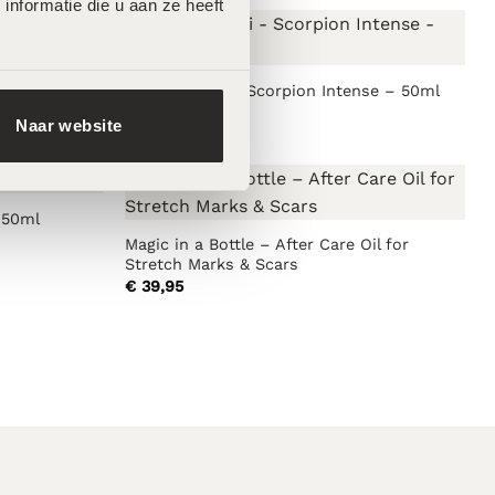
formatie die u aan ze heeft 
90ml
Odyon Dubai – Scorpion Intense – 50ml
€
140,00
Naar website
 50ml
Magic in a Bottle – After Care Oil for
Stretch Marks & Scars
€
39,95