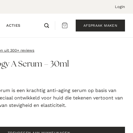
Login
ACTIES
AFSPRAAK MAKEN
en uit 300+ reviews
logy A Serum – 30ml
erum is een krachtig anti-aging serum op basis van
eciaal ontwikkeld voor huid die tekenen vertoont van
van stevigheid en elasticiteit.
rum - 30ml aantal