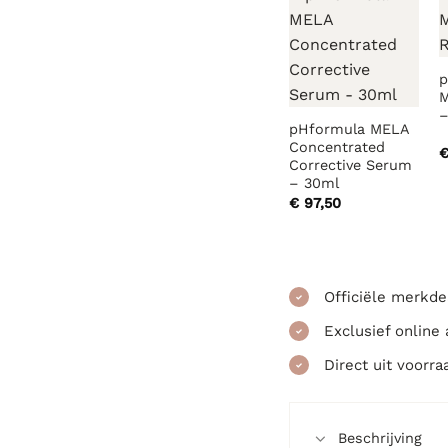
p
M
–
pHformula MELA
Concentrated
Corrective Serum
– 30ml
€
97,50
Officiële merkde
Exclusief online
Direct uit voorra
Beschrijving