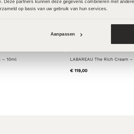
e. Deze partners kunnen deze gegevens combineren met andere in
erzameld op basis van uw gebruik van hun services.
e Volume – 50ml
LABAREAU The Collection – 
€
239,00
Aanpassen
s – 10ml
LABAREAU The Rich Cream –
€
119,00