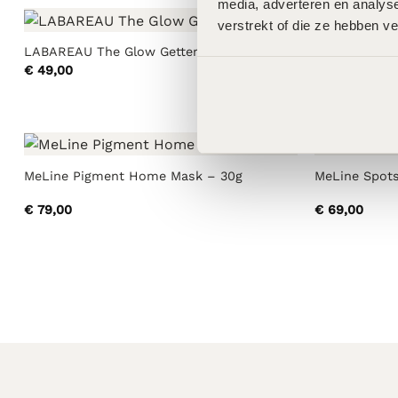
media, adverteren en analys
verstrekt of die ze hebben v
LABAREAU The Glow Getter – 100ml
LABAREAU Th
€
49,00
€
98,00
MeLine Pigment Home Mask – 30g
MeLine Spot
€
79,00
€
69,00