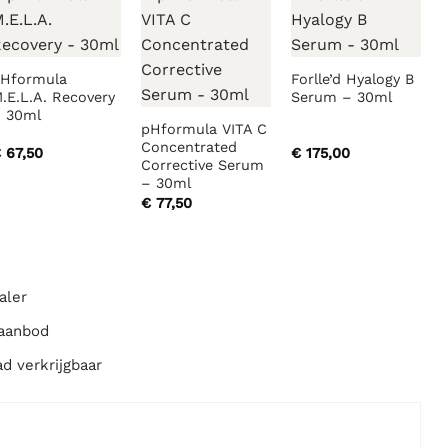
Hformula
Forlle’d Hyalogy B
.E.L.A. Recovery
Serum – 30ml
 30ml
pHformula VITA C
Concentrated
€
67,50
€
175,00
Corrective Serum
– 30ml
€
77,50
aler
 aanbod
ad verkrijgbaar