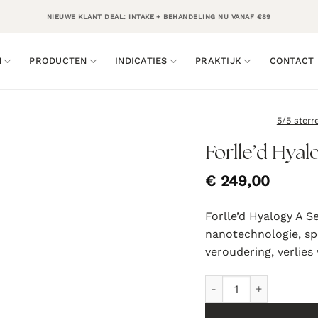
NIEUWE KLANT DEAL: INTAKE + BEHANDELING NU VANAF €89
N
PRODUCTEN
INDICATIES
PRAKTIJK
CONTACT
5/5 sterr
Forlle’d Hya
€
249,00
Forlle’d Hyalogy A S
nanotechnologie, sp
veroudering, verlies 
Forlle'd Hyalogy A Se