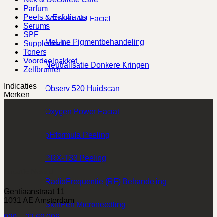
Parfum
Peels & Exfoliants
LABAREAU Facial
Serums
SPF
MeLine Pigmentbehandeling
Supplements
Toners
Voordeelpakket
Neutralisatie Donkere Kringen
Zelfbruiner
Indicaties
Observ 520 Huidscan
Merken
Oxygen Power Facial
pHformula Peeling
PRX-T33 Peeling
Locatie Noord
RadioFrequentie (RF) Behandeling
Gentiaanstraat 11
1031 AE Amsterdam
SkinPen Microneedling
020 – 22 69 096