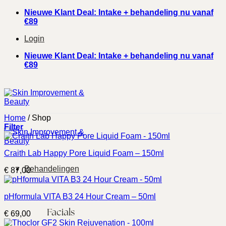
Ga
Nieuwe Klant Deal: Intake + behandeling nu vanaf
naar
€89
inhoud
Login
Nieuwe Klant Deal: Intake + behandeling nu vanaf
€89
Home
/
Shop
Filter
Craith Lab Happy Pore Liquid Foam – 150ml
Behandelingen
€
87,00
pHformula VITA B3 24 Hour Cream – 50ml
Facials
€
69,00