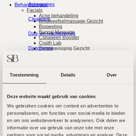
Accessoires
Behandelingen
Facials
Acne behandeling
Cleansers
Bindweefselmassage Gezicht
Biopeeling
Buccal Massage
Dag- en Nachtcremes
Collageen Booster
Craith Lab
Dagcremes
Dieptereiniging Gezicht
Forlle’d Behandeling
Infuzion System
Eye Cream
LABAREAU Facial
MeLine Pigmentbehandeling
Toestemming
Details
Over
Neutralisatie Donkere Kringen Ogen
Lichaam
Observ 520 Huidscan
Oxygen Power Facial
Maskers
pHformula Peeling
Deze website maakt gebruik van cookies
PRX-T33 Peeling
RadioFrequentie (RF) Behandeling
We gebruiken cookies om content en advertenties te 
Nachtcremes
SkinPen Microneedling
personaliseren, om functies voor social media te bieden 
Vitamine C Behandeling
Laser
en om ons websiteverkeer te analyseren. Ook delen we 
Nek & Decolleté Care
Cold Laser
informatie over uw gebruik van onze site met onze 
Couperose Laserbehandeling
partners voor social media, adverteren en analyse. Deze 
Parfum
Erbium Laserbehandeling