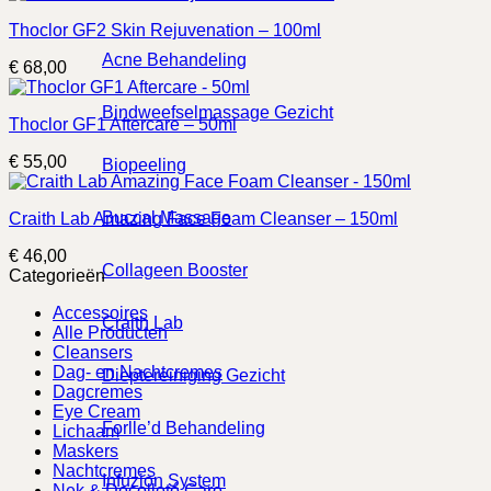
Thoclor GF2 Skin Rejuvenation – 100ml
Acne Behandeling
€
68,00
Bindweefselmassage Gezicht
Thoclor GF1 Aftercare – 50ml
€
55,00
Biopeeling
Buccal Massage
Craith Lab Amazing Face Foam Cleanser – 150ml
€
46,00
Collageen Booster
Categorieën
Accessoires
Craith Lab
Alle Producten
Cleansers
Dag- en Nachtcremes
Dieptereiniging Gezicht
Dagcremes
Eye Cream
Forlle’d Behandeling
Lichaam
Maskers
Nachtcremes
Infuzion System
Nek & Decolleté Care