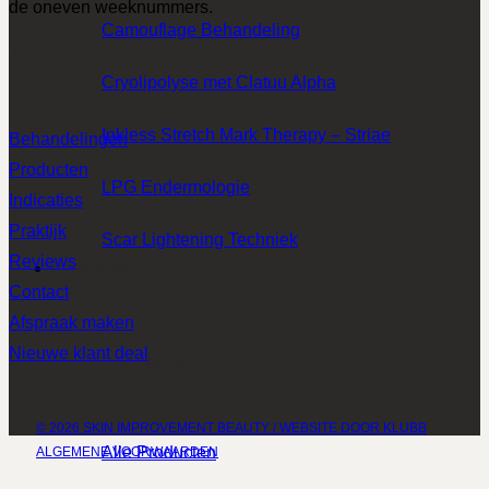
de oneven weeknummers.
Camouflage Behandeling
Menu
Cryolipolyse met Clatuu Alpha
Inkless Stretch Mark Therapy – Striae
Behandelingen
Producten
LPG Endermologie
Indicaties
Praktijk
Scar Lightening Techniek
Reviews
Producten
Contact
Afspraak maken
Nieuwe klant deal
Categorieën
© 2026 SKIN IMPROVEMENT BEAUTY / WEBSITE DOOR KLUBB
Alle Producten
ALGEMENE VOORWAARDEN