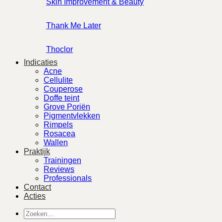
Skin Improvement & Beauty
Thank Me Later
Thoclor
Indicaties
Acne
Cellulite
Couperose
Doffe teint
Grove Poriën
Pigmentvlekken
Rimpels
Rosacea
Wallen
Praktijk
Trainingen
Reviews
Professionals
Contact
Acties
Zoeken
naar: