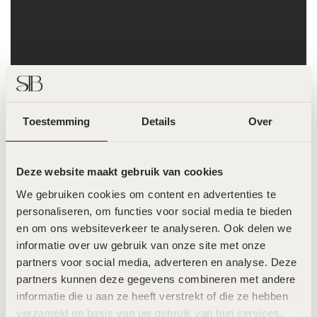
Toestemming
Details
Over
Deze website maakt gebruik van cookies
We gebruiken cookies om content en advertenties te 
personaliseren, om functies voor social media te bieden 
Marijn Kuijpers
en om ons websiteverkeer te analyseren. Ook delen we 
informatie over uw gebruik van onze site met onze 
Gorgeous @marijnkuipers komt elke maand
partners voor social media, adverteren en analyse. Deze 
langs voor haar laserbehandeling, zo is ze de
partners kunnen deze gegevens combineren met andere 
hele zomer zorgeloos glad
Geen
informatie die u aan ze heeft verstrekt of die ze hebben 
scheerirritatie, geen ingegroeide haartjes, wél
verzameld op basis van uw gebruik van hun services.