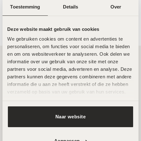
50ml
50ml
Toestemming
Details
Over
€
59,00
€
119,00
Deze website maakt gebruik van cookies
We gebruiken cookies om content en advertenties te 
personaliseren, om functies voor social media te bieden 
en om ons websiteverkeer te analyseren. Ook delen we 
informatie over uw gebruik van onze site met onze 
Twee toplocaties in Amsterdam Noord en
partners voor social media, adverteren en analyse. Deze 
Zuid
partners kunnen deze gegevens combineren met andere 
informatie die u aan ze heeft verstrekt of die ze hebben 
verzameld op basis van uw gebruik van hun services.
Wij ontvangen je graag in een van onze twee
hoogwaardige salons in Amsterdam Noord en Zuid. Hier
werken ervaren specialisten met de nieuwste technieken
Naar website
voor huidverbetering. Beide locaties zijn goed bereikbaar
en beschikken over parkeermogelijkheden.
Aanpassen