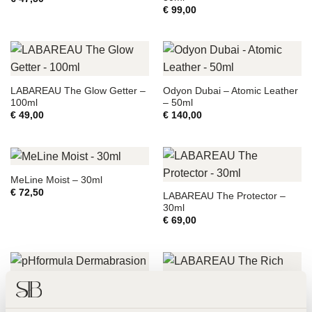
€
99,00
LABAREAU The Glow Getter –
Odyon Dubai – Atomic Leather
100ml
– 50ml
€
49,00
€
140,00
MeLine Moist – 30ml
€
72,50
LABAREAU The Protector –
30ml
€
69,00
pHformula Dermabrasion –
LABAREAU The Rich Cream –