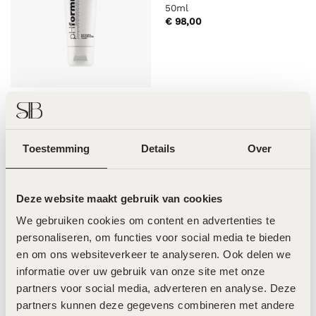
50ml
€
98,00
pHformula Dermabrasion –
50ml
€
59,00
Toestemming
Details
Over
Deze website maakt gebruik van cookies
Odyon Dubai – Wild Musk –
50ml
We gebruiken cookies om content en advertenties te 
Magic in a Bottle – After
personaliseren, om functies voor social media te bieden 
Care Oil for Stretch Marks &
€
140,00
Scars
en om ons websiteverkeer te analyseren. Ook delen we 
€
39,95
informatie over uw gebruik van onze site met onze 
partners voor social media, adverteren en analyse. Deze 
partners kunnen deze gegevens combineren met andere 