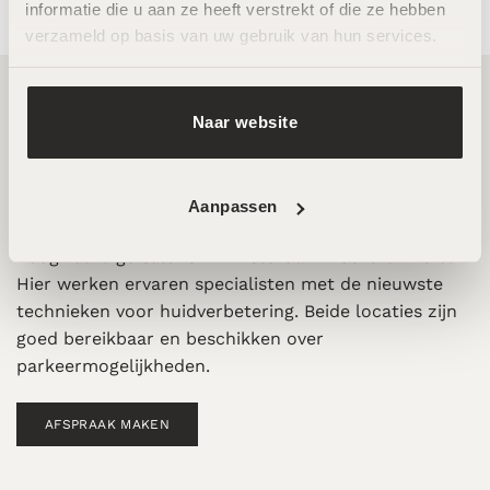
informatie die u aan ze heeft verstrekt of die ze hebben 
verzameld op basis van uw gebruik van hun services.
Naar website
Twee toplocaties in Amsterdam Noord en
Zuid
Aanpassen
Wij ontvangen je graag in een van onze twee
hoogwaardige salons in Amsterdam Noord en Zuid.
Hier werken ervaren specialisten met de nieuwste
technieken voor huidverbetering. Beide locaties zijn
goed bereikbaar en beschikken over
parkeermogelijkheden.
AFSPRAAK MAKEN