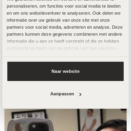
@jadeanna X LPG!
Jade haar favo
personaliseren, om functies voor social media te bieden 
behandeling is de LPG Endermologie, de
en om ons websiteverkeer te analyseren. Ook delen we 
behandeling om jouw body contour te
informatie over uw gebruik van onze site met onze 
partners voor social media, adverteren en analyse. Deze 
verbeter en cellulite te verminderen!
partners kunnen deze gegevens combineren met andere 
informatie die u aan ze heeft verstrekt of die ze hebben 
verzameld op basis van uw gebruik van hun services.
Anna Nooshin
Naar website
LOOK AT THAT GLOW
Babe @annanooshin
is groot fan van de behandelingen bij
@skin.improvement.beauty
Aanpassen