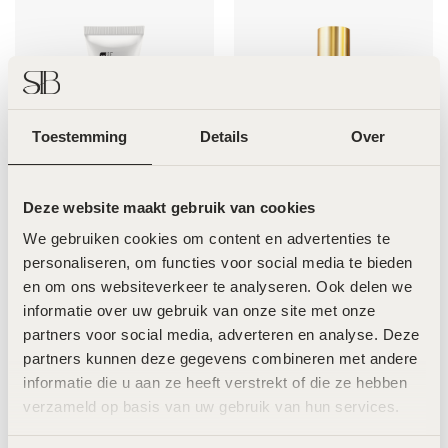
Toestemming
Details
Over
Deze website maakt gebruik van cookies
pHformula Dermabrasion –
LABAREAU The Rich Cream –
50ml
50ml
We gebruiken cookies om content en advertenties te 
€
59,00
€
119,00
personaliseren, om functies voor social media te bieden 
en om ons websiteverkeer te analyseren. Ook delen we 
informatie over uw gebruik van onze site met onze 
partners voor social media, adverteren en analyse. Deze 
partners kunnen deze gegevens combineren met andere 
informatie die u aan ze heeft verstrekt of die ze hebben 
verzameld op basis van uw gebruik van hun services.