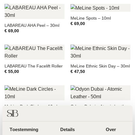
MeLine Spots – 10ml
€
69,00
LABAREAU AHA Peel – 30ml
€
69,00
LABAREAU The Facelift Roller
MeLine Ethnic Skin Day – 30ml
€
55,00
€
47,50
Odyon Dubai – Atomic Leather
MeLine Dark Circles – 10ml
– 50ml
€
99,00
€
140,00
Toestemming
Details
Over