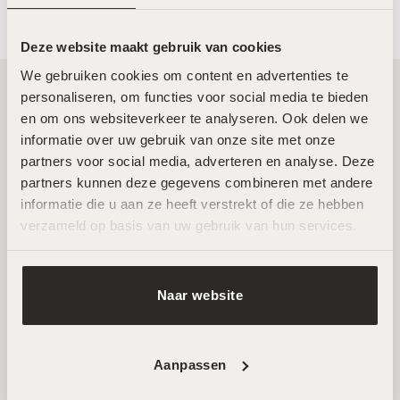
Deze website maakt gebruik van cookies
We gebruiken cookies om content en advertenties te 
personaliseren, om functies voor social media te bieden 
en om ons websiteverkeer te analyseren. Ook delen we 
Twee toplocaties in Amsterdam Noord en
informatie over uw gebruik van onze site met onze 
Zuid
partners voor social media, adverteren en analyse. Deze 
partners kunnen deze gegevens combineren met andere 
Wij ontvangen je graag in een van onze twee
informatie die u aan ze heeft verstrekt of die ze hebben 
hoogwaardige salons in Amsterdam Noord en Zuid. Hier
verzameld op basis van uw gebruik van hun services.
werken ervaren specialisten met de nieuwste technieken
voor huidverbetering. Beide locaties zijn goed bereikbaar
en beschikken over parkeermogelijkheden.
Naar website
AFSPRAAK MAKEN
Aanpassen