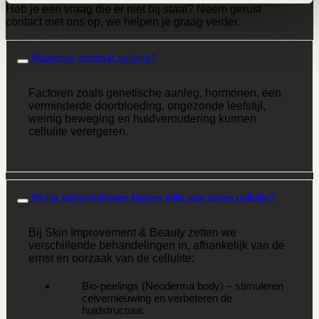
Heb je een vraag die er niet bij staat? Neem gerust
contact met ons op, we helpen je graag verder.
Waardoor ontstaat cellulite?
Factoren zoals genetische aanleg, hormonen, een
verminderde doorbloeding, ongezonde leefstijl,
weinig beweging en huidveroudering kunnen
cellulite verergeren.
Welke behandelingen bieden jullie aan tegen cellulite?
Bij Skin Improvement & Beauty zetten we
verschillende behandelingen in, afhankelijk van de
ernst en oorzaak van de cellulite:
Bio-peelings (Neoderma body) – stimuleren
celvernieuwing en verbeteren de
huidstructuur.