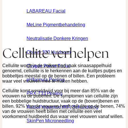
LABAREAU Facial
MeLine Pigmentbehandeling
Neutralisatie Donkere Kringen
Cellulite verhelpen
Observ 520 Huidscan
Cellulite wordt in de volksmond vaak sinaasappelhuid
Oxygen Power Facial
genoemd, cellulite is te herkennen aan de kuiltjes putjes en
bobbeltjes meestal op de benen of billen. Een probleem
pHformula Peeling
waar veel vrouwen mee te maken hebben.
Cellulite komt wereldwijd voor bij meer dan 85% van de
PRX-T33 Peeling
vrouwen na de puberteit. De symptomen van cellulite zijn
een bobbelige huidstructuur, vaak op de (boven)benen en
billen. 92% Van de vrouwen heeft cellulite op de benen, 74%
RadioFrequentie (RF) Behandeling
van de vrouwen heeft billen met cellulite een veel
voorkomend huidbeeld dus waar veel vrouwen vanaf willen.
SkinPen Microneedling