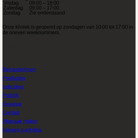
Vrijdag
09:00 – 18:00
Zaterdag
09:00 – 17:00
Zondag
Zie onderstaand
Onze kliniek is geopend op zondagen van 10:00 tot 17:00 in
de oneven weeknummers.
Menu
Behandelingen
Producten
Indicaties
Praktijk
Reviews
Contact
Afspraak maken
Nieuwe klant deal