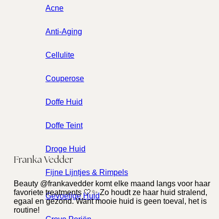
Acne
Anti-Aging
Cellulite
Couperose
Doffe Huid
Doffe Teint
Droge Huid
Franka Vedder
Fijne Lijntjes & Rimpels
Beauty @frankavedder komt elke maand langs voor haar
favoriete treatments 🤍✨ Zo houdt ze haar huid stralend,
Gevoelige Huid
egaal en gezond. Want mooie huid is geen toeval, het is
routine!