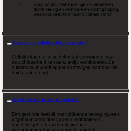
Body contour behandelingen – verbeteren
doorbloeding en verminderen vochtophoping,
waardoor cellulite minder zichtbaar wordt.
Kunnen jullie cellulite volledig weghalen?
Cellulite kan niet altijd helemaal verdwijnen, maar
de zichtbaarheid kan aanzienlijk verminderen. De
huidstructuur wordt egaler en steviger, waardoor de
huid gladder oogt.
Wat kan ik zelf doen tegen cellulite?
Een gezonde leefstijl met voldoende beweging, een
uitgebalanceerd dieet, goede hydratatie en
dagelijks gebruik van verstevigende
verzorgingsproducten dragen bij aan het