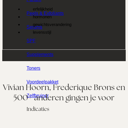
erfelijkheid
Peels & Exfoliants
hormonen
gewichtsverandering
Serums
levensstijl
SPF
Supplements
Toners
Voordeelpakket
Vivian Hoorn, Frederique Brons en
500+ anderen gingen je voor
Zelfbruiner
Indicaties