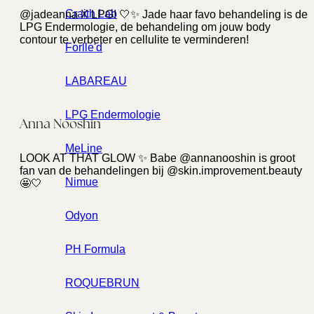
Craith Lab
@jadeanna X LPG! 🤍✨ Jade haar favo behandeling is de
LPG Endermologie, de behandeling om jouw body
contour te verbeter en cellulite te verminderen!
Forlle'd
LABAREAU
LPG Endermologie
Anna Nooshin
MeLine
LOOK AT THAT GLOW ✨ Babe @annanooshin is groot
fan van de behandelingen bij @skin.improvement.beauty
Nimue
🤩🤍
Odyon
PH Formula
ROQUEBRUN