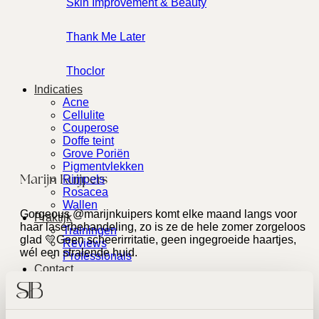
Skin Improvement & Beauty
Thank Me Later
Thoclor
Indicaties
Acne
Cellulite
Couperose
Doffe teint
Grove Poriën
Pigmentvlekken
Marijn Kuijpers
Rimpels
Rosacea
Wallen
Gorgeous @marijnkuipers komt elke maand langs voor
Praktijk
haar laserbehandeling, zo is ze de hele zomer zorgeloos
Trainingen
glad 💛Geen scheerirritatie, geen ingegroeide haartjes,
Reviews
wél een stralende huid.
Professionals
Contact
Acties
Zoeken
naar: