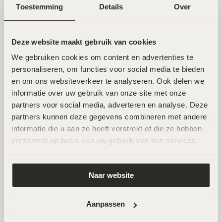
Toestemming
Details
Over
Winkelwagen
Deze website maakt gebruik van cookies
We gebruiken cookies om content en advertenties te 
personaliseren, om functies voor social media te bieden 
en om ons websiteverkeer te analyseren. Ook delen we 
Geen producten in de winkelwagen.
informatie over uw gebruik van onze site met onze 
partners voor social media, adverteren en analyse. Deze 
TERUG NAAR WINKEL
partners kunnen deze gegevens combineren met andere 
AFSPRAAK MAKEN
informatie die u aan ze heeft verstrekt of die ze hebben 
Zoeken
verzameld op basis van uw gebruik van hun services.
naar:
Naar website
Veelgestelde Vragen
Aanpassen