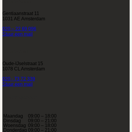
Locatie Noord
Gentiaanstraat 11
1031 AE Amsterdam
020 – 22 69 096
Stuur een mail
Locatie Zuid
Oude-IJselstraat 15
1078 CL Amsterdam
020 - 73 72 339
Stuur een mail
Openingstijden
Maandag
09:00 – 18:00
Dinsdag
09:00 – 21:00
Woensdag
09:00 – 18:00
Donderdag
09:00 – 21:00