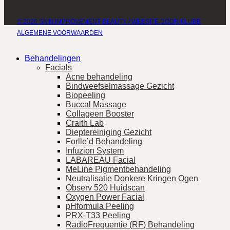
© 2026 SKIN IMPROVEMENT BEAUTY / WEBSITE DOOR KLUBB
ALGEMENE VOORWAARDEN
Behandelingen
Facials
Acne behandeling
Bindweefselmassage Gezicht
Biopeeling
Buccal Massage
Collageen Booster
Craith Lab
Dieptereiniging Gezicht
Forlle’d Behandeling
Infuzion System
LABAREAU Facial
MeLine Pigmentbehandeling
Neutralisatie Donkere Kringen Ogen
Observ 520 Huidscan
Oxygen Power Facial
pHformula Peeling
PRX-T33 Peeling
RadioFrequentie (RF) Behandeling