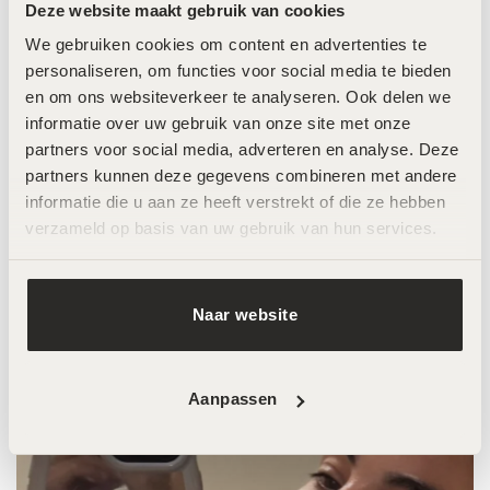
Deze website maakt gebruik van cookies
verbeter en cellulite te verminderen!
We gebruiken cookies om content en advertenties te 
personaliseren, om functies voor social media te bieden 
en om ons websiteverkeer te analyseren. Ook delen we 
informatie over uw gebruik van onze site met onze 
partners voor social media, adverteren en analyse. Deze 
Anna Nooshin
partners kunnen deze gegevens combineren met andere 
informatie die u aan ze heeft verstrekt of die ze hebben 
LOOK AT THAT GLOW
Babe @annanooshin
verzameld op basis van uw gebruik van hun services.
is groot fan van de behandelingen bij
@skin.improvement.beauty
Naar website
Aanpassen