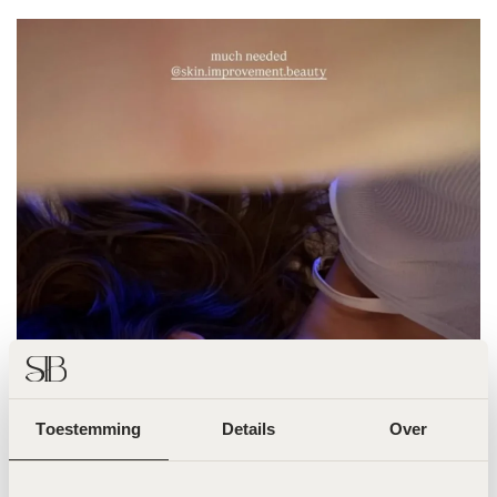
Jade Anna
Toestemming
Details
Over
@jadeanna X LPG!
Jade haar favo
behandeling is de LPG Endermologie, de
behandeling om jouw body contour te