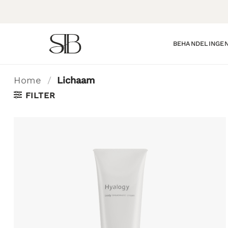
Ga
naar
inhoud
BEHANDELINGE
Home
/
Lichaam
FILTER