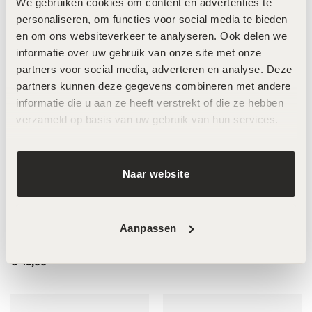
We gebruiken cookies om content en advertenties te 
personaliseren, om functies voor social media te bieden 
pHformula C.C. Cream
pHformula C.C. Cream
en om ons websiteverkeer te analyseren. Ook delen we 
SPF30+ Medium – 50ml
SPF30+ Dark – 50ml
informatie over uw gebruik van onze site met onze 
€
52,00
€
52,00
partners voor social media, adverteren en analyse. Deze 
partners kunnen deze gegevens combineren met andere 
informatie die u aan ze heeft verstrekt of die ze hebben 
verzameld op basis van uw gebruik van hun services.
LABAREAU The Toner –
200ml
€
49,00
Naar website
Aanpassen
LABAREAU The Cleanser –
200ml
€
49,00