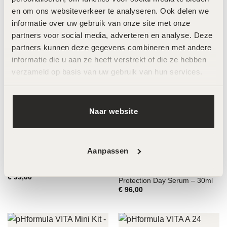
€
109,00
€
107,00
en om ons websiteverkeer te analyseren. Ook delen we 
informatie over uw gebruik van onze site met onze 
partners voor social media, adverteren en analyse. Deze 
partners kunnen deze gegevens combineren met andere 
informatie die u aan ze heeft verstrekt of die ze hebben 
verzameld op basis van uw gebruik van hun services.
Craith Lab Royal Vegan
Craith Lab Royal Collagen
Collagen Day & Night Serum –
Sensitive Vegan Day & Night
30ml
Serum – 30ml
€
105,00
€
105,00
Naar website
Aanpassen
Forlle’d Hyalogy Platinum
Lotion – 120ml
Craith Lab Epi Collagen
€
99,00
Protection Day Serum – 30ml
€
96,00