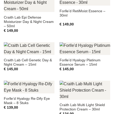
Forlle’d RetiMoist Essence –
30ml
Craith Lab Epi Defense
Moisturizer Day & Night Cream
€
149,00
– 50ml
€
149,00
Craith Lab Cell Genetic Day &
Forlle’d Hyalogy Platinum
Night Cream – 15ml
Essence Serum – 15ml
€
145,00
€
145,00
Forlle’d Hyalogy Re-Dify Eye
Mask – 8 Stuks
Craith Lab Multi Light Shield
€
139,00
Protection Cream – 30ml
€
124,00