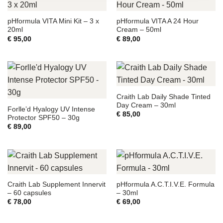
pHformula VITA Mini Kit – 3 x
pHformula VITA A 24 Hour
20ml
Cream – 50ml
€
95,00
€
89,00
Craith Lab Daily Shade Tinted
Day Cream – 30ml
Forlle’d Hyalogy UV Intense
€
85,00
Protector SPF50 – 30g
€
89,00
Craith Lab Supplement Innervit
pHformula A.C.T.I.V.E. Formula
– 60 capsules
– 30ml
€
78,00
€
69,00