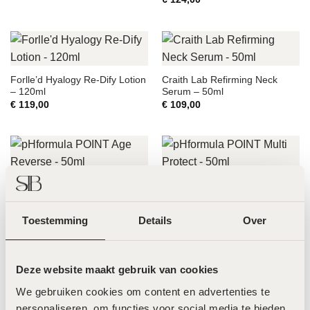
Forlle’d Hyalogy Re-Dify Lotion
Craith Lab Refirming Neck
– 120ml
Serum – 50ml
€
119,00
€
109,00
pHformula POINT Age Reverse
pHformula POINT Multi Protect
– 50ml
– 50ml
€
109,00
€
109,00
Toestemming
Details
Over
Deze website maakt gebruik van cookies
pHformula POINT Extra Firm –
Craith Lab Elastin Gen Booster
We gebruiken cookies om content en advertenties te 
50ml
Cream Mask – 50ml
personaliseren, om functies voor social media te bieden 