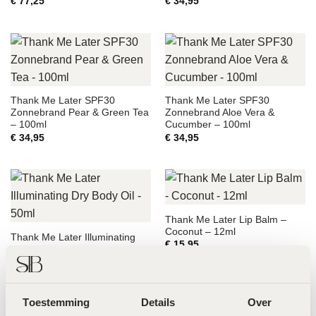
€
77,25
€
34,95
Thank Me Later SPF30
Thank Me Later SPF30
Zonnebrand Pear & Green Tea
Zonnebrand Aloe Vera &
– 100ml
Cucumber – 100ml
€
34,95
€
34,95
Thank Me Later Lip Balm –
Coconut – 12ml
Thank Me Later Illuminating
€
15,95
Dry Body Oil – 50ml
€
34,95
Toestemming
Details
Over