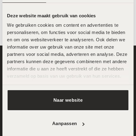
Thank Me Later Lip Balm –
Thank Me Later Lip Balm –
Deze website maakt gebruik van cookies
Rosewater – 12ml
Mint Cucumber – 12ml
€
15,95
€
15,95
We gebruiken cookies om content en advertenties te 
personaliseren, om functies voor social media te bieden 
en om ons websiteverkeer te analyseren. Ook delen we 
informatie over uw gebruik van onze site met onze 
partners voor social media, adverteren en analyse. Deze 
partners kunnen deze gegevens combineren met andere 
informatie die u aan ze heeft verstrekt of die ze hebben 
verzameld op basis van uw gebruik van hun services.
Naar website
Locatie Noord
Gentiaanstraat 11
Aanpassen
1031 AE Amsterdam