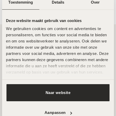
Toestemming
Details
Over
Deze website maakt gebruik van cookies
We gebruiken cookies om content en advertenties te 
personaliseren, om functies voor social media te bieden 
en om ons websiteverkeer te analyseren. Ook delen we 
Twee toplocaties in Amsterdam Noord en
informatie over uw gebruik van onze site met onze 
Zuid
partners voor social media, adverteren en analyse. Deze 
partners kunnen deze gegevens combineren met andere 
Wij ontvangen je graag in een van onze twee
informatie die u aan ze heeft verstrekt of die ze hebben 
hoogwaardige salons in Amsterdam Noord en Zuid.
verzameld op basis van uw gebruik van hun services.
Hier werken ervaren specialisten met de nieuwste
technieken voor huidverbetering. Beide locaties zijn
goed bereikbaar en beschikken over
Naar website
parkeermogelijkheden.
AFSPRAAK MAKEN
Aanpassen