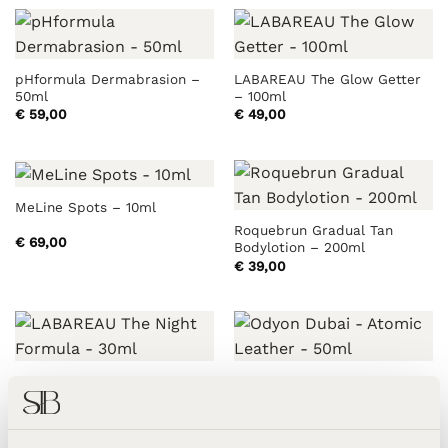
pHformula Dermabrasion –
LABAREAU The Glow Getter
50ml
– 100ml
€
59,00
€
49,00
MeLine Spots – 10ml
Roquebrun Gradual Tan
€
69,00
Bodylotion – 200ml
€
39,00
LABAREAU The Night
Odyon Dubai – Atomic
Formula – 30ml
Leather – 50ml
€
95,00
€
140,00