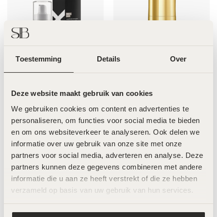
Toestemming
Details
Over
pHFormula Meso Boost –
LABAREAU The Volume –
Deze website maakt gebruik van cookies
30ml
50ml
€
79,00
€
98,00
We gebruiken cookies om content en advertenties te 
personaliseren, om functies voor social media te bieden 
en om ons websiteverkeer te analyseren. Ook delen we 
informatie over uw gebruik van onze site met onze 
partners voor social media, adverteren en analyse. Deze 
partners kunnen deze gegevens combineren met andere 
informatie die u aan ze heeft verstrekt of die ze hebben 
verzameld op basis van uw gebruik van hun services.