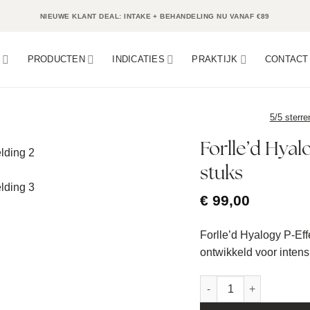
NIEUWE KLANT DEAL: INTAKE + BEHANDELING NU VANAF €89
N
PRODUCTEN
INDICATIES
PRAKTIJK
CONTACT
5/5 sterre
Forlle’d Hyal
stuks
€
99,00
Forlle’d Hyalogy P-Ef
ontwikkeld voor inten
Forlle'd Hyalogy P-Effe