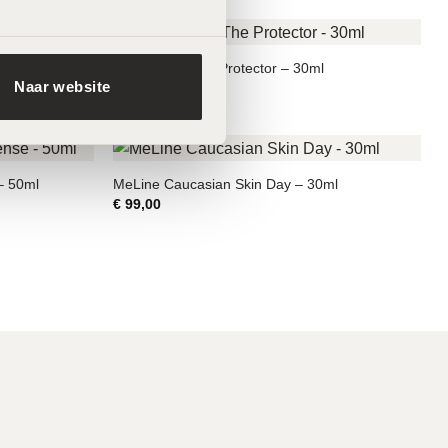
LABAREAU The Protector – 30ml
Naar website
€
69,00
– 50ml
MeLine Caucasian Skin Day – 30ml
€
99,00