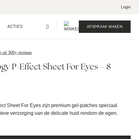
Login
ACTIES
AFSPRAAK MAKEN
n uit 300+ reviews
ogy P-Effect Sheet For Eyes – 8
fect Sheet For Eyes zijn premium gel-patches speciaal
sieve verzorging van de delicate huid rondom de ogen.
ct Sheet For Eyes - 8 stuks aantal