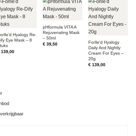
pHformula VITA A
Rejuvenating Mask
orlle’d Hyalogy Re-
– 50ml
ify Eye Mask – 8
Forlle’d Hyalogy
€
39,50
tuks
Daily And Nightly
139,00
Cream For Eyes –
20g
€
139,00
er
anbod
 verkrijgbaar