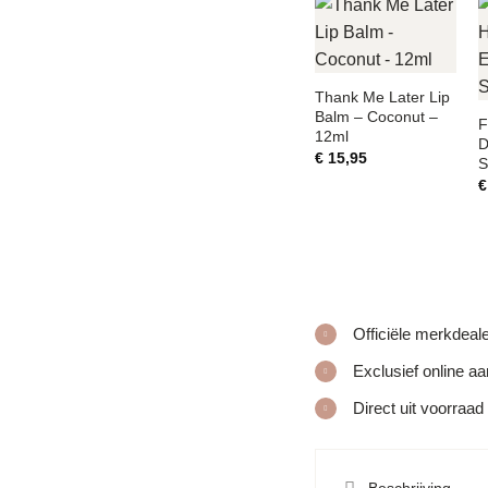
Thank Me Later Lip
Balm – Coconut –
F
12ml
D
€
15,95
S
€
Officiële merkdeal
Exclusief online a
Direct uit voorraad