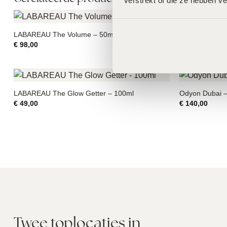
verstrekt of die ze hebben v
LABAREAU The Volume – 50ml
MeLine Ethnic
€
98,00
€
47,50
LABAREAU The Glow Getter – 100ml
Odyon Dubai –
€
49,00
€
140,00
Twee toplocaties in