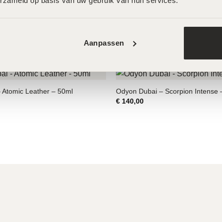
erzameld op basis van uw gebruik van hun services.
 Skin Day – 30ml
pHFormula Meso Boost – 30ml
Aanpassen
€
79,00
 Atomic Leather – 50ml
Odyon Dubai – Scorpion Intense 
€
140,00