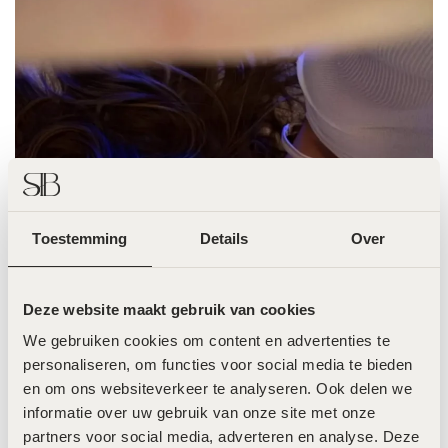
Toestemming
Details
Over
Jade Anna
@jadeanna X LPG!
Jade haar favo
Deze website maakt gebruik van cookies
behandeling is de LPG Endermologie, de
behandeling om jouw body contour te
We gebruiken cookies om content en advertenties te 
verbeter en cellulite te verminderen!
personaliseren, om functies voor social media te bieden 
en om ons websiteverkeer te analyseren. Ook delen we 
informatie over uw gebruik van onze site met onze 
partners voor social media, adverteren en analyse. Deze 