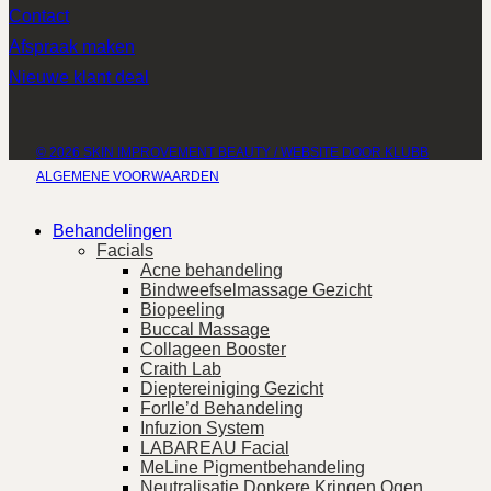
Contact
Afspraak maken
Nieuwe klant deal
© 2026 SKIN IMPROVEMENT BEAUTY / WEBSITE DOOR KLUBB
ALGEMENE VOORWAARDEN
Behandelingen
Facials
Acne behandeling
Bindweefselmassage Gezicht
Biopeeling
Buccal Massage
Collageen Booster
Craith Lab
Dieptereiniging Gezicht
Forlle’d Behandeling
Infuzion System
LABAREAU Facial
MeLine Pigmentbehandeling
Neutralisatie Donkere Kringen Ogen