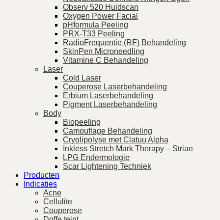
Observ 520 Huidscan
Oxygen Power Facial
pHformula Peeling
PRX-T33 Peeling
RadioFrequentie (RF) Behandeling
SkinPen Microneedling
Vitamine C Behandeling
Laser
Cold Laser
Couperose Laserbehandeling
Erbium Laserbehandeling
Pigment Laserbehandeling
Body
Biopeeling
Camouflage Behandeling
Cryolipolyse met Clatuu Alpha
Inkless Stretch Mark Therapy – Striae
LPG Endermologie
Scar Lightening Techniek
Producten
Indicaties
Acne
Cellulite
Couperose
Doffe teint