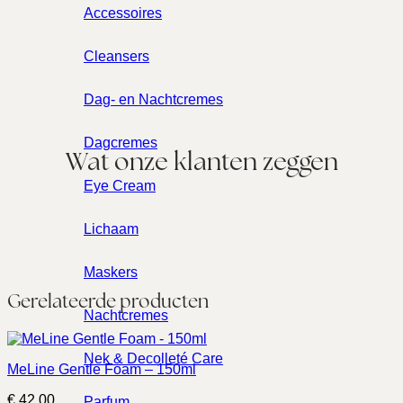
Accessoires
Cleansers
Dag- en Nachtcremes
Dagcremes
Wat onze klanten zeggen
Eye Cream
Lichaam
Maskers
Gerelateerde producten
Nachtcremes
Nek & Decolleté Care
MeLine Gentle Foam – 150ml
€
42,00
Parfum