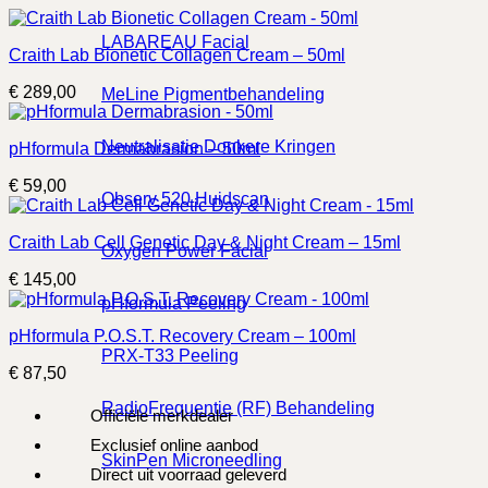
LABAREAU Facial
Craith Lab Bionetic Collagen Cream – 50ml
€
289,00
MeLine Pigmentbehandeling
Neutralisatie Donkere Kringen
pHformula Dermabrasion – 50ml
€
59,00
Observ 520 Huidscan
Craith Lab Cell Genetic Day & Night Cream – 15ml
Oxygen Power Facial
€
145,00
pHformula Peeling
pHformula P.O.S.T. Recovery Cream – 100ml
PRX-T33 Peeling
€
87,50
RadioFrequentie (RF) Behandeling
Officiële merkdealer
Exclusief online aanbod
SkinPen Microneedling
Direct uit voorraad geleverd