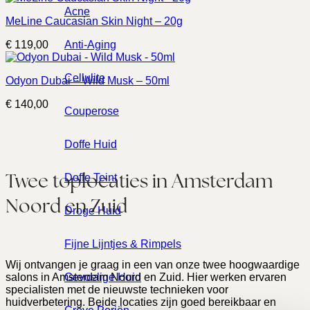
Acne
MeLine Caucasian Skin Night – 20g
Anti-Aging
€
119,00
Cellulite
Odyon Dubai – Wild Musk – 50ml
€
140,00
Couperose
Doffe Huid
Twee toplocaties in Amsterdam
Doffe Teint
Noord en Zuid
Droge Huid
Fijne Lijntjes & Rimpels
Wij ontvangen je graag in een van onze twee hoogwaardige
Gevoelige Huid
salons in Amsterdam Noord en Zuid. Hier werken ervaren
specialisten met de nieuwste technieken voor
huidverbetering. Beide locaties zijn goed bereikbaar en