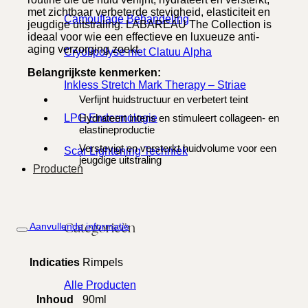
met zichtbaar verbeterde stevigheid, elasticiteit en
Camouflage Behandeling
jeugdige uitstraling. LABAREAU The Collection is
ideaal voor wie een effectieve en luxueuze anti-
aging verzorging zoekt.
Cryolipolyse met Clatuu Alpha
Belangrijkste kenmerken:
Inkless Stretch Mark Therapy – Striae
Verfijnt huidstructuur en verbetert teint
Hydrateert intens en stimuleert collageen- en
LPG Endermologie
elastineproductie
Verstevigt en versterkt huidvolume voor een
Scar Lightening Techniek
jeugdige uitstraling
Producten
Categorieën
Aanvullende informatie
Indicaties
Rimpels
Alle Producten
Inhoud
90ml