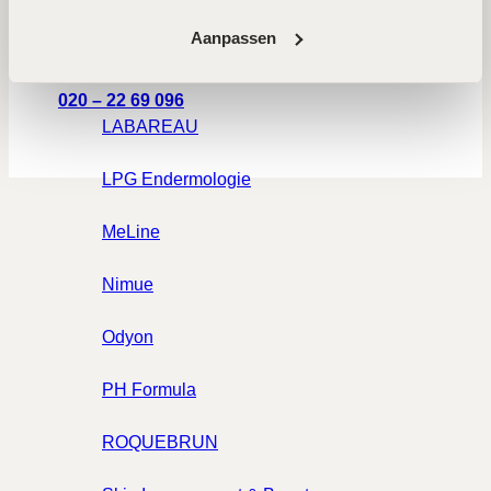
Craith Lab
Aanpassen
Gentiaanstraat 11
1031 AE Amsterdam
Forlle'd
020 – 22 69 096
LABAREAU
LPG Endermologie
MeLine
Nimue
Odyon
PH Formula
ROQUEBRUN