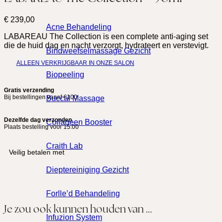
€
239,00
Acne Behandeling
LABAREAU The Collection is een complete anti-aging set
die de huid dag en nacht verzorgt, hydrateert en verstevigt.
Bindweefselmassage Gezicht
ALLEEN VERKRIJGBAAR IN ONZE SALON
Biopeeling
Gratis verzending
Bij bestellingen vanaf €100
Buccal Massage
Dezelfde dag verzonden
Collageen Booster
Plaats bestelling voor 15:00
Craith Lab
Veilig betalen met
Dieptereiniging Gezicht
Forlle’d Behandeling
Je zou ook kunnen houden van …
Infuzion System