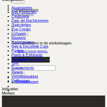
Accessoires
Alle Producten
Winkelwagen
Cleansers
Dag- en Nachtcremes
Dagcremes
Eye Cream
Lichaam
Maskers
Nachtcremes
Geen producten in de winkelwagen.
Nek & Decolleté Care
Parfum
TERUG NAAR WINKEL
Peels & Exfoliants
Serums
AFSPRAAK MAKEN
SPF
Zoeken
Supplements
naar:
Toners
Voordeelpakket
Zelfbruiner
Indicaties
Merken