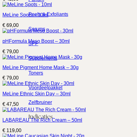
Peels & Exfoliants
MeLine Spots – 10ml
€
69,00
Serums
pHFormula Meso Boost – 30ml
SPF
€
79,00
Supplements
MeLine Pigment Home Mask – 30g
Toners
€
79,00
Voordeelpakket
MeLine Ethnic Skin Day – 30ml
Zelfbruiner
€
47,50
Indicaties
LABAREAU The Rich Cream – 50ml
€
119,00