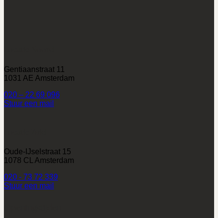
Locatie Noord
Gentiaanstraat 11
1031 AE Amsterdam
020 – 22 69 096
Stuur een mail
Locatie Zuid
Oude-IJselstraat 15
1078 CL Amsterdam
020 - 73 72 339
Stuur een mail
Openingstijden