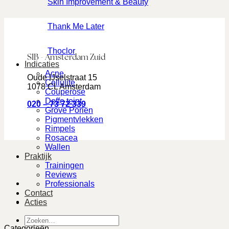
Skin Improvement & Beauty
Thank Me Later
Thoclor
SIB - Amsterdam Zuid
Indicaties
Acne
Oude IJselstraat 15
Cellulite
1078 CL Amsterdam
Couperose
Doffe teint
020 – 73 72 339
Grove Poriën
Pigmentvlekken
Rimpels
Rosacea
Wallen
Praktijk
Trainingen
Reviews
Professionals
Contact
Acties
Zoeken
naar:
Categorieën