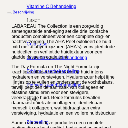
Vitamine C Behandeling
Beschrijving
Laser
LABAREAU The Collection is een zorgvuldig
samengestelde anti-aging set die drie iconische
producten combineert voor een complete dag- en
nachtverzorging. The AHA Peel exfolieert de huid
Cold Laser
mild met alfahydroxyzuren (AHA’s), verwijdert dode
huidcellen en verfijnt de huidtextuur voor een
gladde, frisse en egale teint.
Couperose Laserbehandeling
The Day Formula en The Night Formula zijn
Erbium Laserbehandeling
krachtige collageenserums die de huid intens
hydrateren en verstevigen. Hyaluronzuur helpt fijne
lijntjes op te vullen en ondersteunt de vochtbalans,
Pigment Laserbehandeling
terwijl peptiden de aanmaak van collageen en
elastine stimuleren voor een stevigere,
Body
veerkrachtige huid. Beide formules bevatten
daarnaast uniek atelocollageen, identiek aan
menselijk collageen, wat bijdraagt aan extra
versteviging, hydratatie en een vollere huidstructuur.
Biopeeling
Samen vormen deze producten een complete
routine die de huid verfijnt, hydrateert en versterkt,