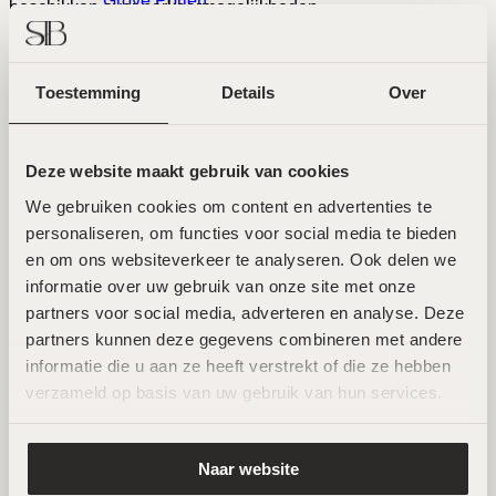
Grove Poriën
beschikken over parkeermogelijkheden.
AFSPRAAK MAKEN
Pigmentatie
Toestemming
Details
Over
Pigmentvlekken
Rimpels
Deze website maakt gebruik van cookies
We gebruiken cookies om content en advertenties te 
Roodheden
personaliseren, om functies voor social media te bieden 
en om ons websiteverkeer te analyseren. Ook delen we 
Rosacea
informatie over uw gebruik van onze site met onze 
partners voor social media, adverteren en analyse. Deze 
Volume Verlies & Verslapping
partners kunnen deze gegevens combineren met andere 
informatie die u aan ze heeft verstrekt of die ze hebben 
Wallen
verzameld op basis van uw gebruik van hun services.
Merken
Naar website
SIB - Amsterdam Noord