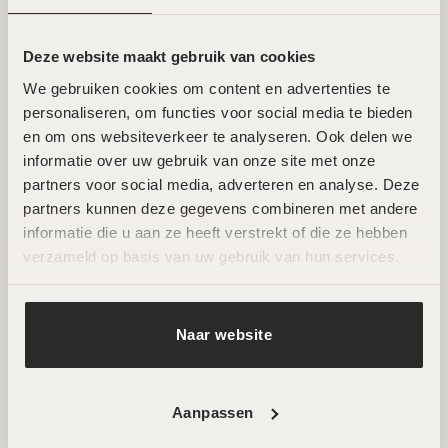
Twee toplocaties in Amsterdam Noord en
Zuid
Deze website maakt gebruik van cookies
Wij ontvangen je graag in een van onze twee
We gebruiken cookies om content en advertenties te 
personaliseren, om functies voor social media te bieden 
hoogwaardige salons in Amsterdam Noord en Zuid.
en om ons websiteverkeer te analyseren. Ook delen we 
Hier werken ervaren specialisten met de nieuwste
informatie over uw gebruik van onze site met onze 
technieken voor huidverbetering. Beide locaties zijn
partners voor social media, adverteren en analyse. Deze 
goed bereikbaar en beschikken over
partners kunnen deze gegevens combineren met andere 
parkeermogelijkheden.
informatie die u aan ze heeft verstrekt of die ze hebben 
verzameld op basis van uw gebruik van hun services.
AFSPRAAK MAKEN
Naar website
Aanpassen