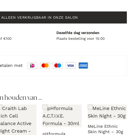
ALLEEN VERKRIJGBAAR IN ONZE SALON
Dezelfde dag verzonden
af €100
Plaats bestelling voor 15:00
betalen met
n houden van …
MeLine Ethnic
Skin Night – 30g
pHformula