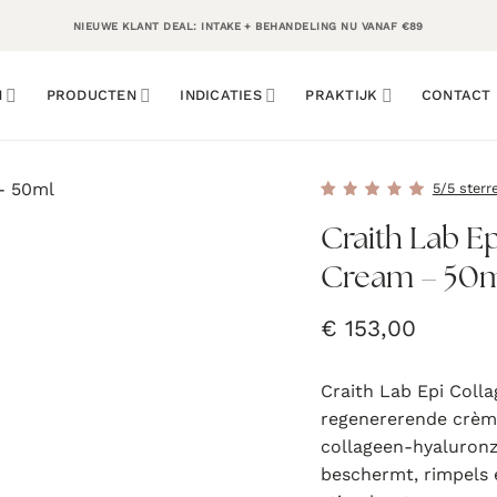
NIEUWE KLANT DEAL: INTAKE + BEHANDELING NU VANAF €89
N
PRODUCTEN
INDICATIES
PRAKTIJK
CONTACT
5/5 sterr
Craith Lab E
Cream – 50
€
153,00
Craith Lab Epi Coll
regenererende crèm
collageen-hyaluronz
beschermt, rimpels 