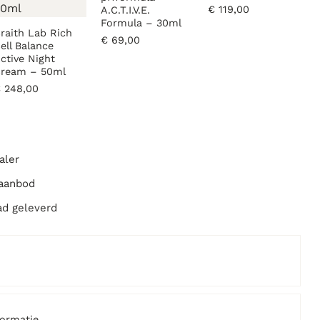
€
119,00
A.C.T.I.V.E.
Formula – 30ml
raith Lab Rich
€
69,00
ell Balance
ctive Night
ream – 50ml
€
248,00
aler
 aanbod
ad geleverd
formatie