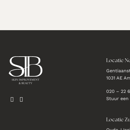
Locatie N
Gentiaanst
1031 AE A
020 – 22 
Stuur een
Locatie Zu
Oude-IJsel