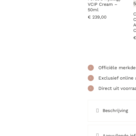
VCIP Cream –
50ml
C
€
239,00
C
A
C
Officiële merkde
Exclusief online
Direct uit voorra
Beschrijving
Aanvullende in