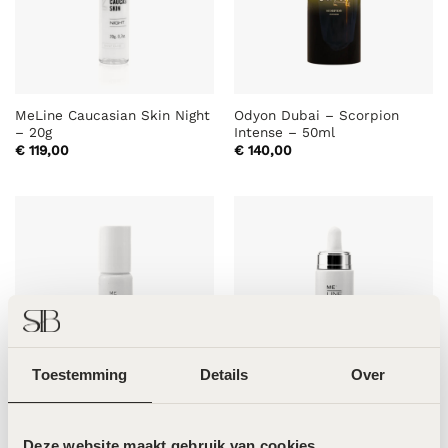
MeLine Caucasian Skin Night
Odyon Dubai – Scorpion
– 20g
Intense – 50ml
€
119,00
€
140,00
Toestemming
Details
Over
MeLine Ethnic Skin Day –
MeLine Spots – 10ml
30ml
Deze website maakt gebruik van cookies