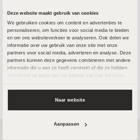
Deze website maakt gebruik van cookies
We gebruiken cookies om content en advertenties te 
personaliseren, om functies voor social media te bieden 
en om ons websiteverkeer te analyseren. Ook delen we 
informatie over uw gebruik van onze site met onze 
partners voor social media, adverteren en analyse. Deze 
partners kunnen deze gegevens combineren met andere 
informatie die u aan ze heeft verstrekt of die ze hebben 
verzameld op basis van uw gebruik van hun services.
Magic in a Bottle – After
MeLine Moist – 30ml
Care Oil for Stretch Marks &
Scars
€
72,50
€
39,95
Naar website
Aanpassen