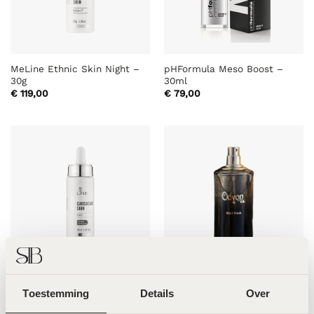
MeLine Ethnic Skin Night –
pHFormula Meso Boost –
30g
30ml
€
119,00
€
79,00
MeLine Caucasian Skin Day –
Odyon Dubai – Wild Musk –
30ml
50ml
Toestemming
Details
Over
€
99,00
€
140,00