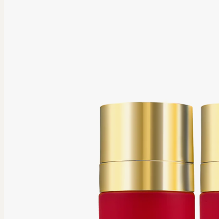
Acne Behandeling
Bindweefselmassage Gezicht
Biopeeling
Buccal Massage
Collageen Booster
Craith Lab
Dieptereiniging Gezicht
Forlle’d Behandeling
Infuzion System