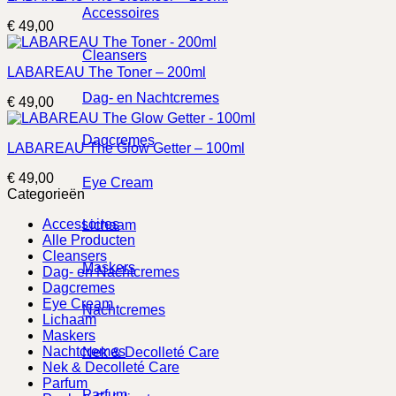
Accessoires
€
49,00
Cleansers
LABAREAU The Toner – 200ml
Dag- en Nachtcremes
€
49,00
Dagcremes
LABAREAU The Glow Getter – 100ml
€
49,00
Eye Cream
Categorieën
Accessoires
Lichaam
Alle Producten
Cleansers
Maskers
Dag- en Nachtcremes
Dagcremes
Eye Cream
Nachtcremes
Lichaam
Maskers
Nachtcremes
Nek & Decolleté Care
Nek & Decolleté Care
Parfum
Parfum