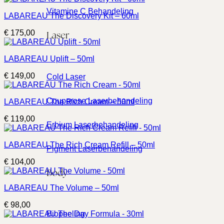
Vitamine C Behandeling
LABAREAU The Discovery Kit – 60ml
€
175,00
Laser
LABAREAU Uplift – 50ml
€
149,00
Cold Laser
Couperose Laserbehandeling
LABAREAU The Rich Cream – 50ml
€
119,00
Erbium Laserbehandeling
LABAREAU The Rich Cream Refill – 50ml
Pigment Laserbehandeling
€
104,00
Body
LABAREAU The Volume – 50ml
€
98,00
Biopeeling