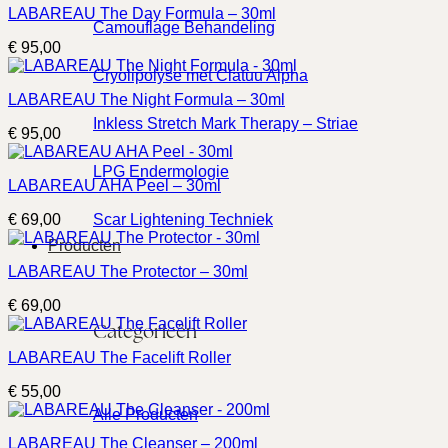
LABAREAU The Day Formula – 30ml
Camouflage Behandeling
€
95,00
Cryolipolyse met Clatuu Alpha
LABAREAU The Night Formula – 30ml
Inkless Stretch Mark Therapy – Striae
€
95,00
LPG Endermologie
LABAREAU AHA Peel – 30ml
€
69,00
Scar Lightening Techniek
Producten
LABAREAU The Protector – 30ml
€
69,00
Categorieën
LABAREAU The Facelift Roller
€
55,00
Alle Producten
LABAREAU The Cleanser – 200ml