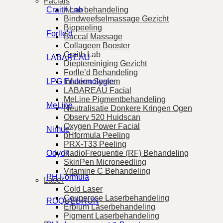
Facials
Craith Lab
Acne behandeling
Bindweefselmassage Gezicht
Biopeeling
Forlle'd
Buccal Massage
Collageen Booster
Craith Lab
LABAREAU
Dieptereiniging Gezicht
Forlle’d Behandeling
LPG Endermologie
Infuzion System
LABAREAU Facial
MeLine Pigmentbehandeling
MeLine
Neutralisatie Donkere Kringen Ogen
Observ 520 Huidscan
Oxygen Power Facial
Nimue
pHformula Peeling
PRX-T33 Peeling
Odyon
RadioFrequentie (RF) Behandeling
SkinPen Microneedling
Vitamine C Behandeling
PH Formula
Laser
Cold Laser
Couperose Laserbehandeling
ROQUEBRUN
Erbium Laserbehandeling
Pigment Laserbehandeling