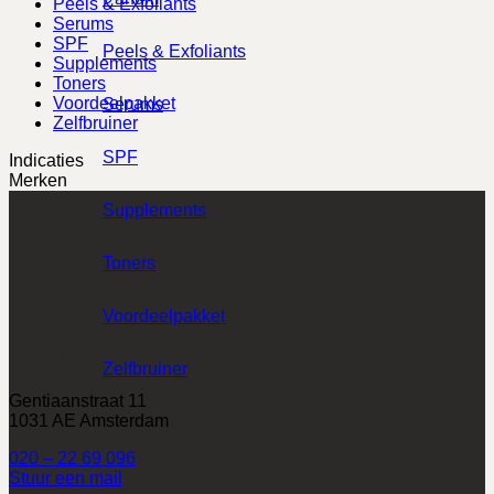
Peels & Exfoliants
Serums
SPF
Peels & Exfoliants
Supplements
Toners
Voordeelpakket
Serums
Zelfbruiner
SPF
Indicaties
Merken
Supplements
Toners
Voordeelpakket
Locatie Noord
Zelfbruiner
Gentiaanstraat 11
Indicaties
1031 AE Amsterdam
020 – 22 69 096
Stuur een mail