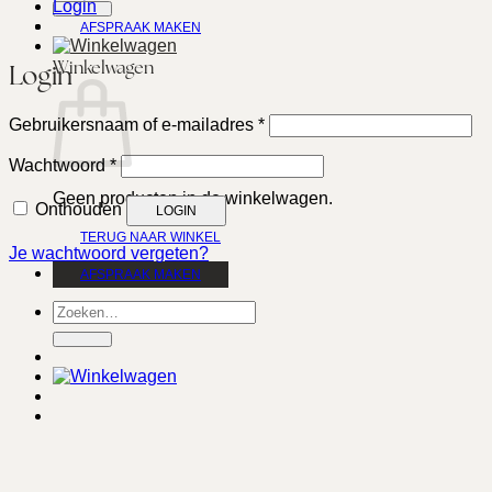
Login
AFSPRAAK MAKEN
Winkelwagen
Login
Vereist
Gebruikersnaam of e-mailadres
*
Vereist
Wachtwoord
*
Geen producten in de winkelwagen.
Onthouden
LOGIN
TERUG NAAR WINKEL
Je wachtwoord vergeten?
AFSPRAAK MAKEN
Zoeken
naar: