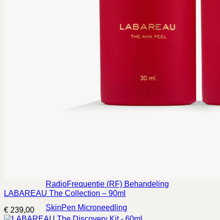
LABAREAU Facial
MeLine Pigmentbehandeling
Neutralisatie Donkere Kringen
Observ 520 Huidscan
Oxygen Power Facial
pHformula Peeling
PRX-T33 Peeling
RadioFrequentie (RF) Behandeling
LABAREAU The Collection – 90ml
SkinPen Microneedling
€
239,00