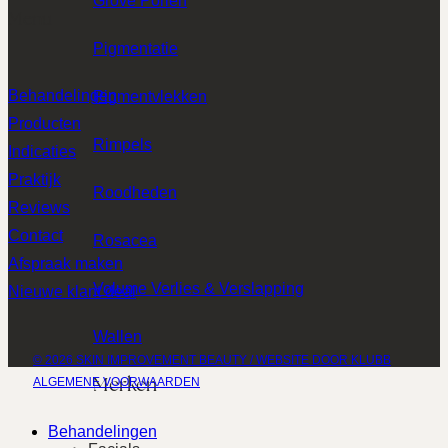
Grove Poriën
Menu
Pigmentatie
Behandelingen
Pigmentvlekken
Producten
Rimpels
Indicaties
Praktijk
Roodheden
Reviews
Contact
Rosacea
Afspraak maken
Volume Verlies & Verslapping
Nieuwe klant deal
Wallen
© 2026 SKIN IMPROVEMENT BEAUTY / WEBSITE DOOR KLUBB
Merken
ALGEMENE VOORWAARDEN
Behandelingen