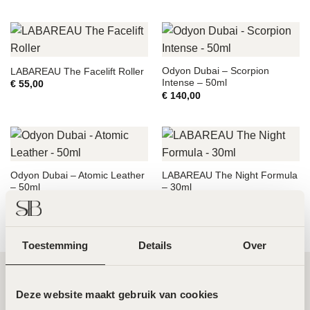
Odyon Dubai – Scorpion
LABAREAU The Facelift Roller
Intense – 50ml
€
55,00
€
140,00
Odyon Dubai – Atomic Leather
LABAREAU The Night Formula
– 50ml
– 30ml
€
140,00
€
95,00
Toestemming
Details
Over
Deze website maakt gebruik van cookies
Twee toplocaties in Amsterdam Noord en