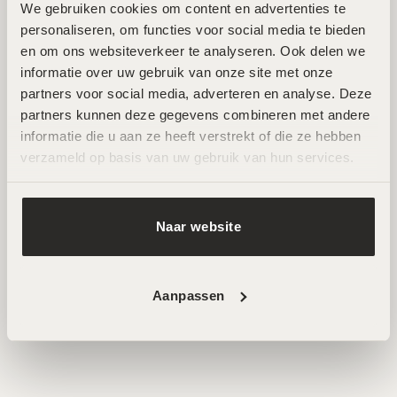
We gebruiken cookies om content en advertenties te 
Zuid
personaliseren, om functies voor social media te bieden 
en om ons websiteverkeer te analyseren. Ook delen we 
Wij ontvangen je graag in een van onze twee
informatie over uw gebruik van onze site met onze 
hoogwaardige salons in Amsterdam Noord en Zuid. Hier
partners voor social media, adverteren en analyse. Deze 
werken ervaren specialisten met de nieuwste technieken
partners kunnen deze gegevens combineren met andere 
voor huidverbetering. Beide locaties zijn goed bereikbaar
informatie die u aan ze heeft verstrekt of die ze hebben 
en beschikken over parkeermogelijkheden.
verzameld op basis van uw gebruik van hun services.
AFSPRAAK MAKEN
Naar website
Aanpassen