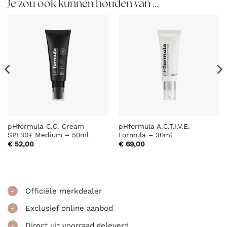
Je zou ook kunnen houden van …
pHformula C.C. Cream
pHformula A.C.T.I.V.E.
SPF30+ Medium – 50ml
Formula – 30ml
€
52,00
€
69,00
Officiële merkdealer
Exclusief online aanbod
Direct uit voorraad geleverd