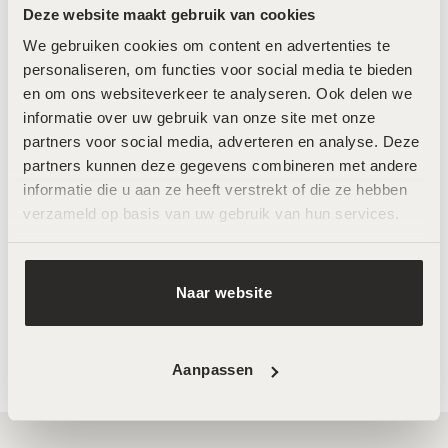
LABAREAU The Collection –
LABAREAU The Protector –
Deze website maakt gebruik van cookies
90ml
30ml
€
239,00
€
69,00
We gebruiken cookies om content en advertenties te 
personaliseren, om functies voor social media te bieden 
en om ons websiteverkeer te analyseren. Ook delen we 
informatie over uw gebruik van onze site met onze 
partners voor social media, adverteren en analyse. Deze 
partners kunnen deze gegevens combineren met andere 
informatie die u aan ze heeft verstrekt of die ze hebben 
verzameld op basis van uw gebruik van hun services.
Naar website
LABAREAU The Volume –
MeLine Restore – 30g
50ml
€
49,00
€
98,00
Aanpassen