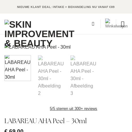
Ga
NIEUWE KLANT DEAL: INTAKE + BEHANDELING NU VANAF €89
naar
inhoud
5/5 sterren uit 300+ reviews
LABAREAU AHA Peel – 30ml
€
69,00