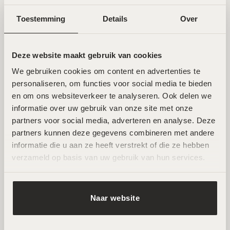
Zuid
Toestemming
Details
Over
Wij ontvangen je graag in een van onze twee
hoogwaardige salons in Amsterdam Noord en Zuid. Hier
Deze website maakt gebruik van cookies
werken ervaren specialisten met de nieuwste technieken
We gebruiken cookies om content en advertenties te 
voor huidverbetering. Beide locaties zijn goed bereikbaar
personaliseren, om functies voor social media te bieden 
en beschikken over parkeermogelijkheden.
en om ons websiteverkeer te analyseren. Ook delen we 
informatie over uw gebruik van onze site met onze 
AFSPRAAK MAKEN
partners voor social media, adverteren en analyse. Deze 
partners kunnen deze gegevens combineren met andere 
informatie die u aan ze heeft verstrekt of die ze hebben 
verzameld op basis van uw gebruik van hun services.
Naar website