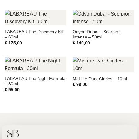
LABAREAU The Discovery Kit
Odyon Dubai – Scorpion
– 60ml
Intense – 50ml
€
175,00
€
140,00
LABAREAU The Night Formula
MeLine Dark Circles – 10ml
– 30ml
€
99,00
€
95,00
Twee toplocaties in Amsterdam Noord en