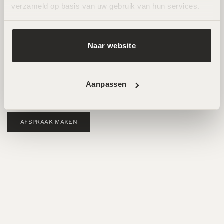
Zuid
verzameld op basis van uw gebruik van hun services.
Wij ontvangen je graag in een van onze twee
hoogwaardige salons in Amsterdam Noord en Zuid.
Naar website
Hier werken ervaren specialisten met de nieuwste
technieken voor huidverbetering. Beide locaties zijn
goed bereikbaar en beschikken over
Aanpassen
parkeermogelijkheden.
AFSPRAAK MAKEN