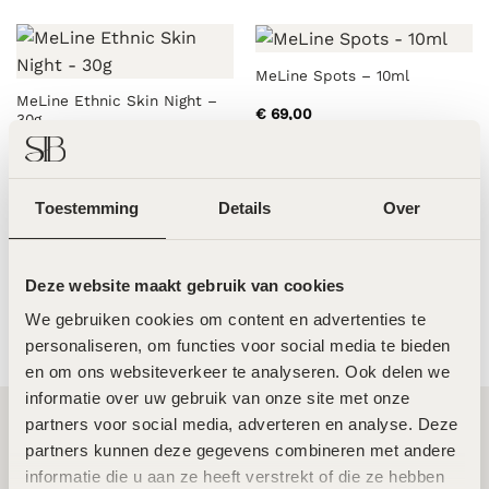
MeLine Spots – 10ml
MeLine Ethnic Skin Night –
€
69,00
30g
€
119,00
Toestemming
Details
Over
LABAREAU The Rich Cream
LABAREAU The Collection –
Refill – 50ml
90ml
Deze website maakt gebruik van cookies
€
104,00
€
239,00
We gebruiken cookies om content en advertenties te 
personaliseren, om functies voor social media te bieden 
en om ons websiteverkeer te analyseren. Ook delen we 
informatie over uw gebruik van onze site met onze 
partners voor social media, adverteren en analyse. Deze 
partners kunnen deze gegevens combineren met andere 
Twee toplocaties in Amsterdam Noord en
informatie die u aan ze heeft verstrekt of die ze hebben 