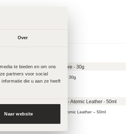
Over
 media te bieden en om ons 
e partners voor social 
– 50ml
MeLine Restore – 30g
formatie die u aan ze heeft 
€
49,00
Odyon Dubai – Atomic Leather – 50ml
Naar website
€
140,00