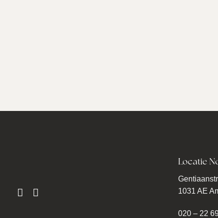
Locatie N
Gentiaanstr
1031 AE A
020 – 22 6