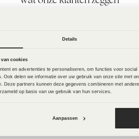
Details
 van cookies
ent en advertenties te personaliseren, om functies voor social
. Ook delen we informatie over uw gebruik van onze site met onz
ian Skin Day – 30ml
Odyon Dubai – Scorpion Intense 
e. Deze partners kunnen deze gegevens combineren met andere in
€
140,00
erzameld op basis van uw gebruik van hun services.
Facelift Roller
MeLine Ethnic Skin Day – 30ml
Aanpassen
€
47,50