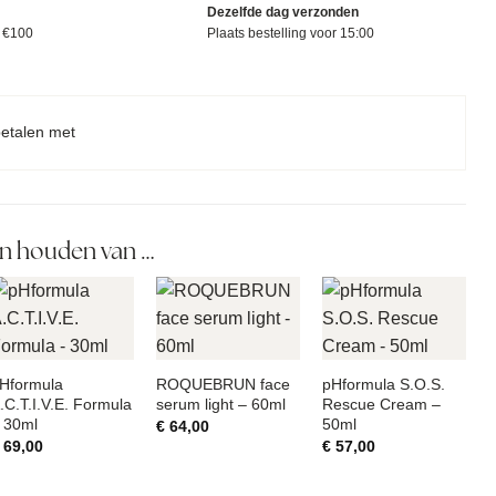
Dezelfde dag verzonden
f €100
Plaats bestelling voor 15:00
betalen met
n houden van …
Hformula
ROQUEBRUN face
pHformula S.O.S.
.C.T.I.V.E. Formula
serum light – 60ml
Rescue Cream –
 30ml
50ml
€
64,00
69,00
€
57,00