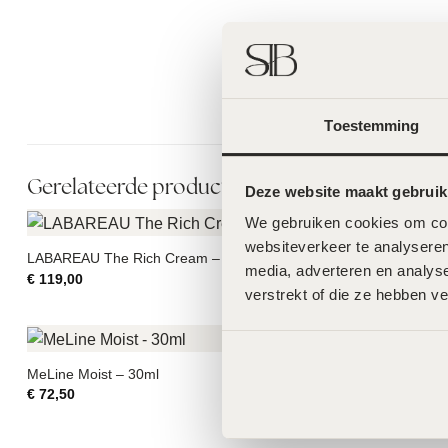
Toestemming
Gerelateerde producten
Deze website maakt gebruik
We gebruiken cookies om cont
websiteverkeer te analyseren
LABAREAU The Rich Cream – 50ml
MeLine Caucas
media, adverteren en analys
€
119,00
€
99,00
verstrekt of die ze hebben v
MeLine Moist – 30ml
LABAREAU The 
€
72,50
€
55,00