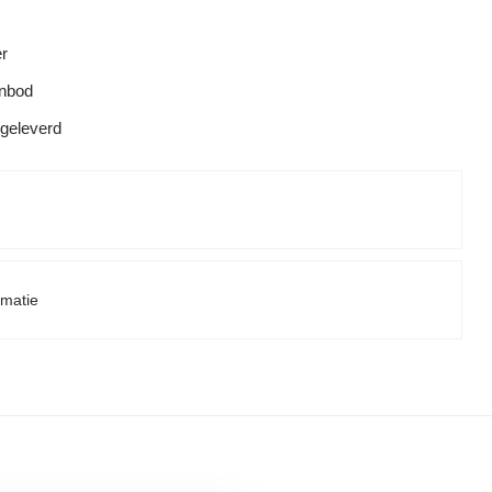
er
anbod
 geleverd
rmatie