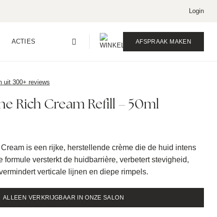
Login
ACTIES
AFSPRAAK MAKEN
n uit 300+ reviews
 Rich Cream Refill – 50ml
am is een rijke, herstellende crème die de huid intens
 formule versterkt de huidbarrière, verbetert stevigheid,
n vermindert verticale lijnen en diepe rimpels.
ALLEEN VERKRIJGBAAR IN ONZE SALON