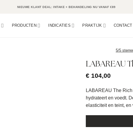
NIEUWE KLANT DEAL: INTAKE + BEHANDELING NU VANAF €89
N
PRODUCTEN
INDICATIES
PRAKTIJK
CONTACT
5/5 sterre
LABAREAU The
€
104,00
LABAREAU The Rich Cre
hydrateert en voedt. De
elasticiteit en teint, e