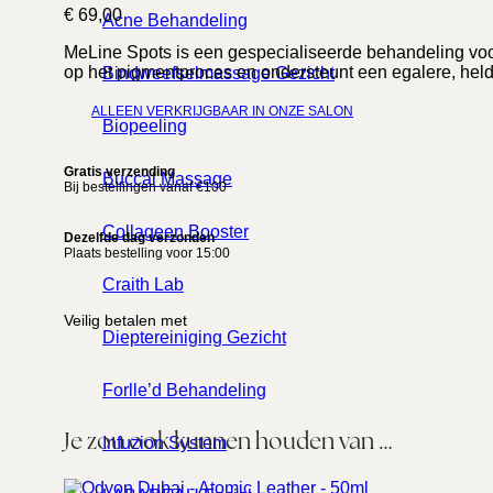
€
69,00
Acne Behandeling
MeLine Spots is een gespecialiseerde behandeling voo
op het pigmentproces en ondersteunt een egalere, helde
Bindweefselmassage Gezicht
ALLEEN VERKRIJGBAAR IN ONZE SALON
Biopeeling
Gratis verzending
Buccal Massage
Bij bestellingen vanaf €100
Collageen Booster
Dezelfde dag verzonden
Plaats bestelling voor 15:00
Craith Lab
Veilig betalen met
Dieptereiniging Gezicht
Forlle’d Behandeling
Je zou ook kunnen houden van …
Infuzion System