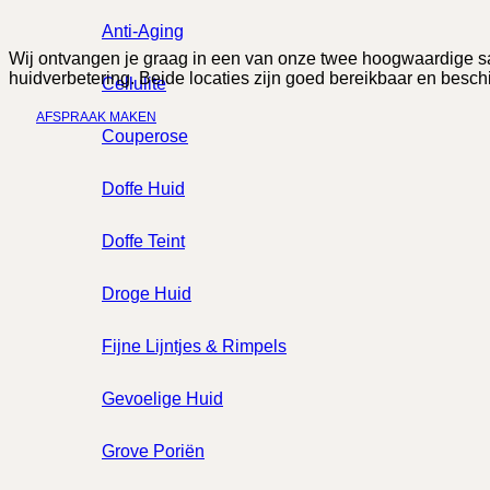
Anti-Aging
Wij ontvangen je graag in een van onze twee hoogwaardige sa
huidverbetering. Beide locaties zijn goed bereikbaar en besc
Cellulite
AFSPRAAK MAKEN
Couperose
Doffe Huid
Doffe Teint
Droge Huid
Fijne Lijntjes & Rimpels
Gevoelige Huid
Grove Poriën