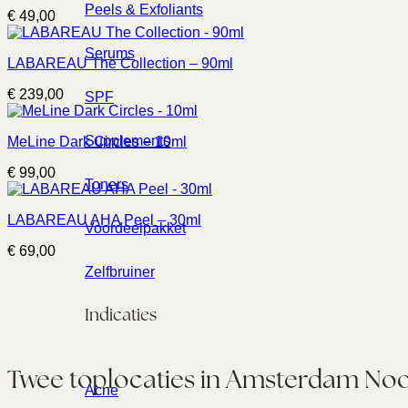
Peels & Exfoliants
€
49,00
Serums
LABAREAU The Collection – 90ml
€
239,00
SPF
Supplements
MeLine Dark Circles – 10ml
€
99,00
Toners
LABAREAU AHA Peel – 30ml
Voordeelpakket
€
69,00
Zelfbruiner
Indicaties
Twee toplocaties in Amsterdam Noo
Acne