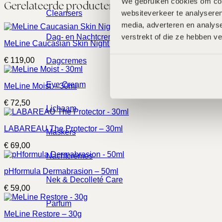
We gebruiken cookies om cont
Gerelateerde producten
websiteverkeer te analyseren
Cleansers
media, adverteren en analys
verstrekt of die ze hebben v
Dag- en Nachtcremes
MeLine Caucasian Skin Night – 20g
€
119,00
Dagcremes
Eye Cream
MeLine Moist – 30ml
€
72,50
Lichaam
LABAREAU The Protector – 30ml
Maskers
€
69,00
Nachtcremes
pHformula Dermabrasion – 50ml
Nek & Decolleté Care
€
59,00
Parfum
MeLine Restore – 30g