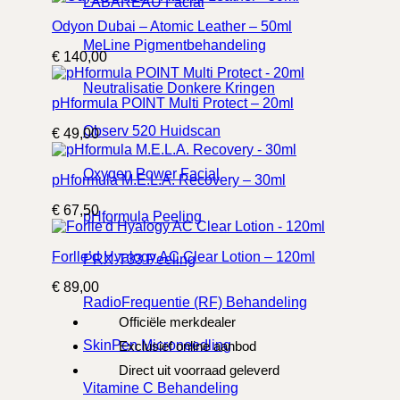
LABAREAU Facial
Odyon Dubai – Atomic Leather – 50ml
MeLine Pigmentbehandeling
€
140,00
Neutralisatie Donkere Kringen
pHformula POINT Multi Protect – 20ml
Observ 520 Huidscan
€
49,00
Oxygen Power Facial
pHformula M.E.L.A. Recovery – 30ml
€
67,50
pHformula Peeling
Forlle’d Hyalogy AC Clear Lotion – 120ml
PRX-T33 Peeling
€
89,00
RadioFrequentie (RF) Behandeling
Officiële merkdealer
SkinPen Microneedling
Exclusief online aanbod
Direct uit voorraad geleverd
Vitamine C Behandeling