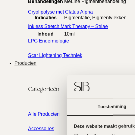
Behandelingen
MeLine Pigmentbehandeling
Cryolipolyse met Clatuu Alpha
Indicaties
Pigmentatie, Pigmentvlekken
Inkless Stretch Mark Therapy – Striae
Inhoud
10ml
LPG Endermologie
Scar Lightening Techniek
Producten
Categorieën
Toestemming
Alle Producten
Deze website maakt gebruik
Accessoires