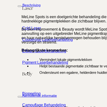
Beschrijving
Laser
MeLine Spots is een doelgerichte behandeling di
hardnekkige pigmentplekken die zichtbaar blijven. 
Cold Laser
Bij Skin Improvement & Beauty wordt MeLine Spots 
aanvulling op een uitgebreider MeLine pigmenttraje
en haar natuurlijke herstelvermogen behouden blijft
Couperose Laserbehandeling
verzorgd en stralend.
Belangrijkste kenmerken:
Erbium Laserbehandeling
Vermindert lokale pigmentvlekken
Pigment Laserbehandeling
Helpt bestaande pigmentatie zichtbaar te ve
Ondersteunt een egalere, helderdere huidtei
Body
Biopeeling
Aanvullende informatie
Camouflage Behandeling