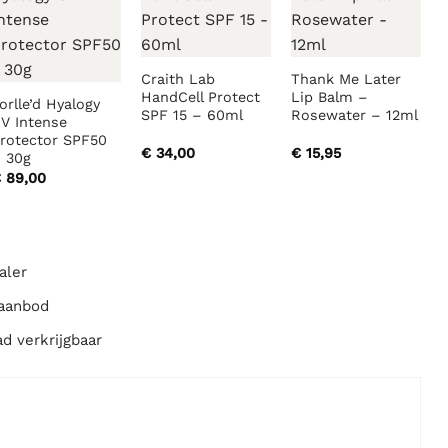
Craith Lab
Thank Me Later
HandCell Protect
Lip Balm –
orlle’d Hyalogy
SPF 15 – 60ml
Rosewater – 12ml
V Intense
rotector SPF50
€
34,00
€
15,95
 30g
€
89,00
aler
 aanbod
ad verkrijgbaar