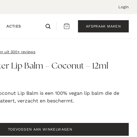
Login
ACTIES
AFSPRAAK MAKEN
en uit 300+ reviews
er Lip Balm – Coconut – 12ml
conut Lip Balm is een 100% vegan lip balm die de
rateert, verzacht en beschermt.
lm - Coconut - 12ml aantal
TOEVOEGEN AAN WINKELWAGEN