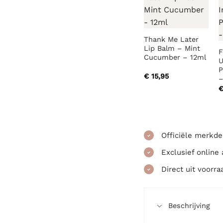
Thank Me Later
Lip Balm – Mint
F
Cucumber – 12ml
U
P
€
15,95
–
Officiële merkde
Exclusief online
Direct uit voorra
Beschrijving