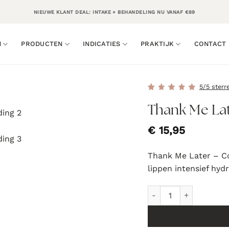
NIEUWE KLANT DEAL: INTAKE + BEHANDELING NU VANAF €89
N
PRODUCTEN
INDICATIES
PRAKTIJK
CONTACT
5/5 sterr
Thank Me Lat
€
15,95
Thank Me Later – Co
lippen intensief hyd
Thank Me Later Lip Ba