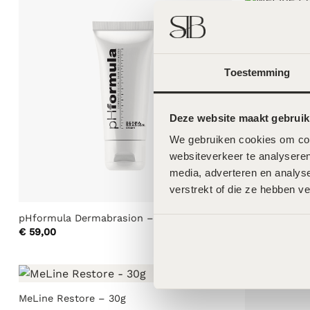
MeLine Ethni
€
119,00
Toestemming
Deze website maakt gebruik
We gebruiken cookies om cont
websiteverkeer te analyseren
media, adverteren en analys
verstrekt of die ze hebben v
pHformula Dermabrasion – 50ml
€
59,00
MeLine Restore – 30g