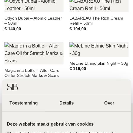
Odyon Dubai – Atomic Leather
LABAREAU The Rich Cream
– 50ml
Refill – 50ml
€
140,00
€
104,00
MeLine Ethnic Skin Night – 30g
€
119,00
Magic in a Bottle – After Care
Oil for Stretch Marks & Scars
€
39,95
Toestemming
Details
Over
Twee toplocaties in Amsterdam Noord en
Deze website maakt gebruik van cookies