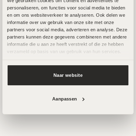
Zuid
We gebruiken cookies om content en advertenties te 
personaliseren, om functies voor social media te bieden 
en om ons websiteverkeer te analyseren. Ook delen we 
Wij ontvangen je graag in een van onze twee
informatie over uw gebruik van onze site met onze 
hoogwaardige salons in Amsterdam Noord en Zuid. Hier
partners voor social media, adverteren en analyse. Deze 
werken ervaren specialisten met de nieuwste technieken
partners kunnen deze gegevens combineren met andere 
voor huidverbetering. Beide locaties zijn goed bereikbaar
informatie die u aan ze heeft verstrekt of die ze hebben 
en beschikken over parkeermogelijkheden.
verzameld op basis van uw gebruik van hun services.
AFSPRAAK MAKEN
Naar website
Aanpassen