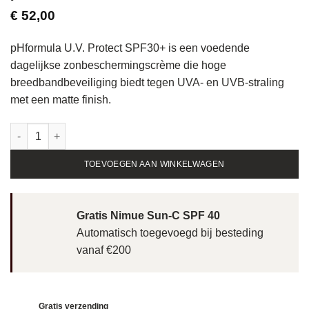
€
52,00
pHformula U.V. Protect SPF30+ is een voedende
dagelijkse zonbeschermingscrème die hoge
breedbandbeveiliging biedt tegen UVA- en UVB-straling
met een matte finish.
pHformula U.V. Protect SPF30+ - 50ml aantal
TOEVOEGEN AAN WINKELWAGEN
Gratis Nimue Sun-C SPF 40
Automatisch toegevoegd bij besteding
vanaf €200
Gratis verzending