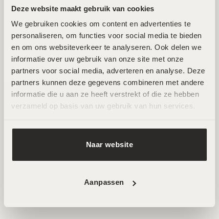
Deze website maakt gebruik van cookies
We gebruiken cookies om content en advertenties te 
Twee toplocaties in Amsterdam Noord en
personaliseren, om functies voor social media te bieden 
Zuid
en om ons websiteverkeer te analyseren. Ook delen we 
informatie over uw gebruik van onze site met onze 
partners voor social media, adverteren en analyse. Deze 
Wij ontvangen je graag in een van onze twee
partners kunnen deze gegevens combineren met andere 
hoogwaardige salons in Amsterdam Noord en Zuid. Hier
informatie die u aan ze heeft verstrekt of die ze hebben 
werken ervaren specialisten met de nieuwste technieken
verzameld op basis van uw gebruik van hun services.
voor huidverbetering. Beide locaties zijn goed bereikbaar
en beschikken over parkeermogelijkheden.
Naar website
AFSPRAAK MAKEN
Aanpassen