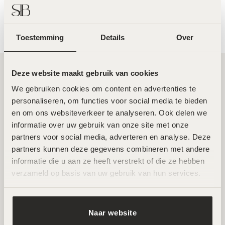
Formula – 30ml
€
42,00
€
95,00
Toestemming
Details
Over
Deze website maakt gebruik van cookies
Twee toplocaties in Amsterdam Noord en
We gebruiken cookies om content en advertenties te 
personaliseren, om functies voor social media te bieden 
Zuid
en om ons websiteverkeer te analyseren. Ook delen we 
informatie over uw gebruik van onze site met onze 
Wij ontvangen je graag in een van onze twee
partners voor social media, adverteren en analyse. Deze 
hoogwaardige salons in Amsterdam Noord en Zuid.
partners kunnen deze gegevens combineren met andere 
Hier werken ervaren specialisten met de nieuwste
informatie die u aan ze heeft verstrekt of die ze hebben 
technieken voor huidverbetering. Beide locaties zijn
verzameld op basis van uw gebruik van hun services.
goed bereikbaar en beschikken over
parkeermogelijkheden.
Naar website
AFSPRAAK MAKEN