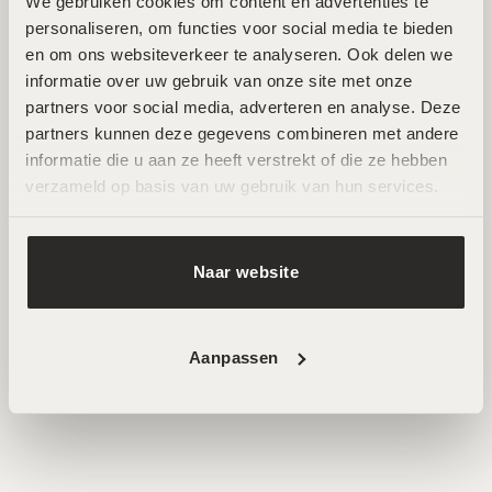
Zuid
We gebruiken cookies om content en advertenties te 
personaliseren, om functies voor social media te bieden 
en om ons websiteverkeer te analyseren. Ook delen we 
Wij ontvangen je graag in een van onze twee
informatie over uw gebruik van onze site met onze 
hoogwaardige salons in Amsterdam Noord en Zuid. Hier
partners voor social media, adverteren en analyse. Deze 
werken ervaren specialisten met de nieuwste technieken
partners kunnen deze gegevens combineren met andere 
voor huidverbetering. Beide locaties zijn goed bereikbaar
informatie die u aan ze heeft verstrekt of die ze hebben 
en beschikken over parkeermogelijkheden.
verzameld op basis van uw gebruik van hun services.
AFSPRAAK MAKEN
Naar website
Aanpassen