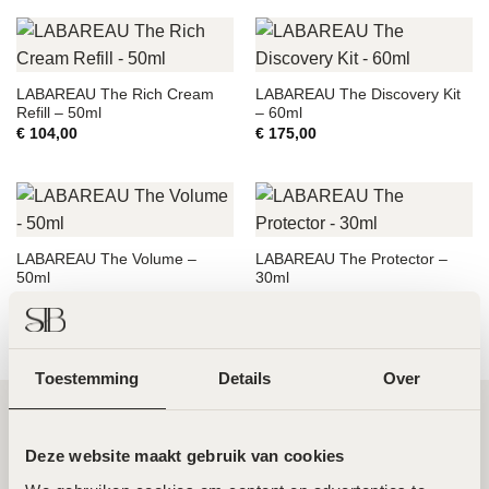
LABAREAU The Rich Cream
LABAREAU The Discovery Kit
Refill – 50ml
– 60ml
€
104,00
€
175,00
LABAREAU The Volume –
LABAREAU The Protector –
50ml
30ml
€
98,00
€
69,00
Toestemming
Details
Over
Twee toplocaties in Amsterdam Noord en
Deze website maakt gebruik van cookies