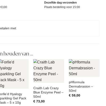
Dezelfde dag verzonden
f €100
Plaats bestelling voor 15:00
betalen met
n houden van …
pHformula
Dermabrasion –
Craith Lab Crazy
50ml
Blue Enzyme Peel –
orlle’d Hyalogy
€
59,00
50ml
parkling Gel Pack
€
73,00
ask – 5 x 10g