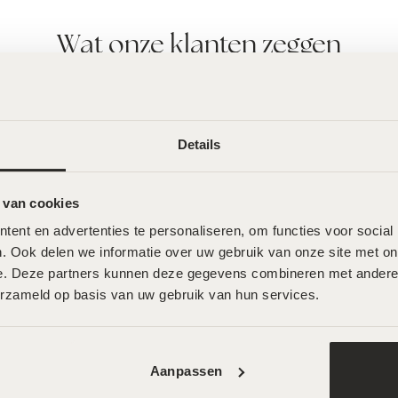
Wat onze klanten zeggen
Details
 van cookies
ent en advertenties te personaliseren, om functies voor social
. Ook delen we informatie over uw gebruik van onze site met onz
e. Deze partners kunnen deze gegevens combineren met andere in
MeLine Restore – 30g
€
49,00
erzameld op basis van uw gebruik van hun services.
dual Tan Bodylotion – 200ml
Aanpassen
Discovery Kit – 60ml
Odyon Dubai – Wild Musk – 50ml