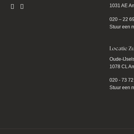
1031 AE A
020 – 22 6
Stuur een m
Locatie Zu
Oude-IJsels
1078 CL A
020 - 73 72
Stuur een m