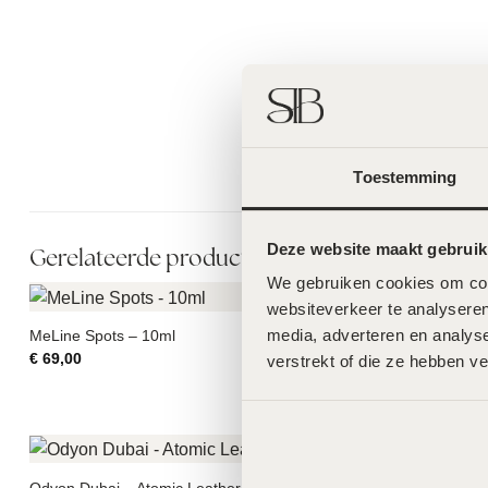
Toestemming
Deze website maakt gebruik
Gerelateerde producten
We gebruiken cookies om cont
websiteverkeer te analyseren
media, adverteren en analys
MeLine Spots – 10ml
€
69,00
verstrekt of die ze hebben v
Roquebrun Gra
€
39,00
Odyon Dubai – Atomic Leather – 50ml
LABAREAU The 