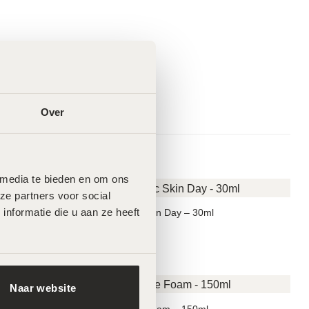
Over
 media te bieden en om ons 
e partners voor social 
formatie die u aan ze heeft 
MeLine Ethnic Skin Day – 30ml
€
47,50
Naar website
MeLine Gentle Foam – 150ml