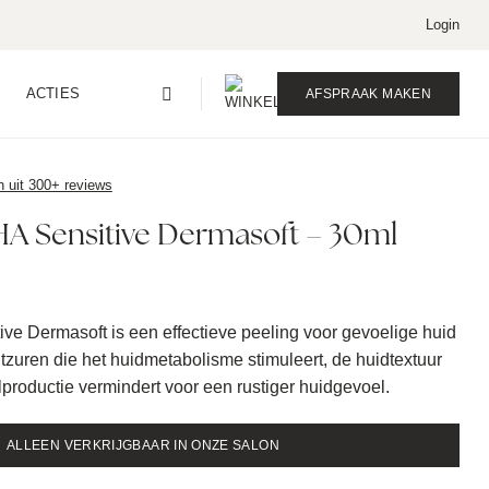
Login
ACTIES
AFSPRAAK MAKEN
n uit 300+ reviews
HA Sensitive Dermasoft – 30ml
ve Dermasoft is een effectieve peeling voor gevoelige huid
tzuren die het huidmetabolisme stimuleert, de huidtextuur
olproductie vermindert voor een rustiger huidgevoel.
ALLEEN VERKRIJGBAAR IN ONZE SALON