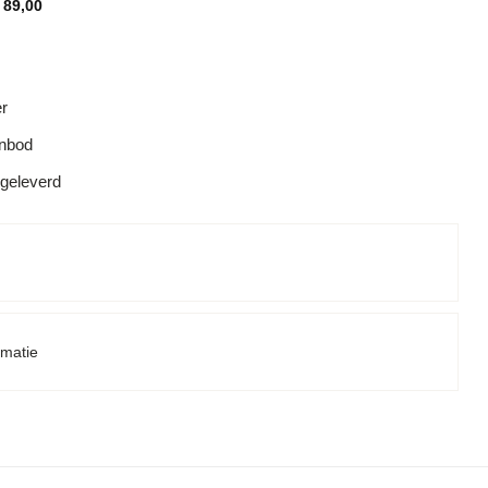
89,00
er
anbod
 geleverd
rmatie