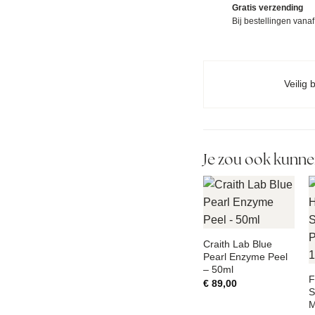
Gratis verzending
Bij bestellingen vana
Veilig 
Je zou ook kunne
Craith Lab Blue
Pearl Enzyme Peel
– 50ml
F
€
89,00
S
M