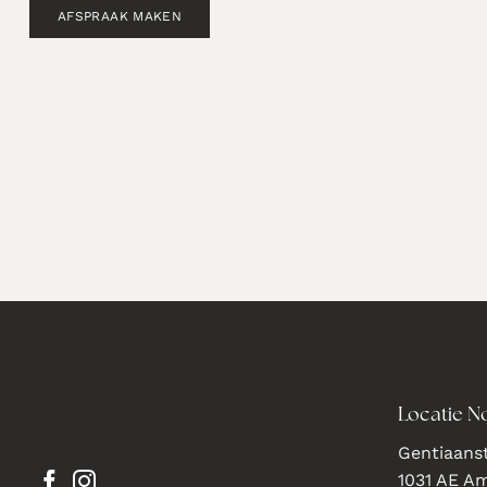
AFSPRAAK MAKEN
Locatie N
Gentiaanst
1031 AE A