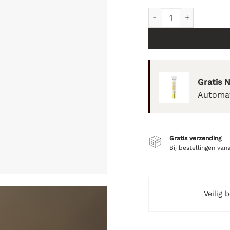
pHformula VITA A Reju
Gratis 
Automat
Gratis verzending
Bij bestellingen van
Veilig 