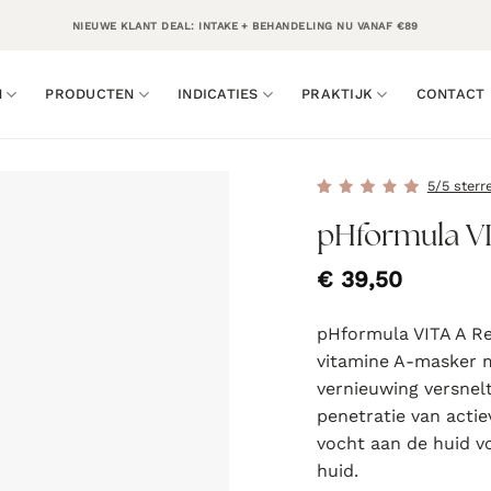
NIEUWE KLANT DEAL: INTAKE + BEHANDELING NU VANAF €89
N
PRODUCTEN
INDICATIES
PRAKTIJK
CONTACT
5/5 sterr
pHformula VI
€
39,50
pHformula VITA A Re
vitamine A-masker m
vernieuwing versnel
penetratie van actie
vocht aan de huid v
huid.