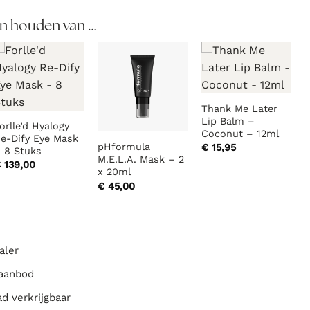
n houden van …
Thank Me Later
Lip Balm –
orlle’d Hyalogy
Coconut – 12ml
e-Dify Eye Mask
pHformula
€
15,95
 8 Stuks
M.E.L.A. Mask – 2
€
139,00
x 20ml
€
45,00
aler
 aanbod
ad verkrijgbaar