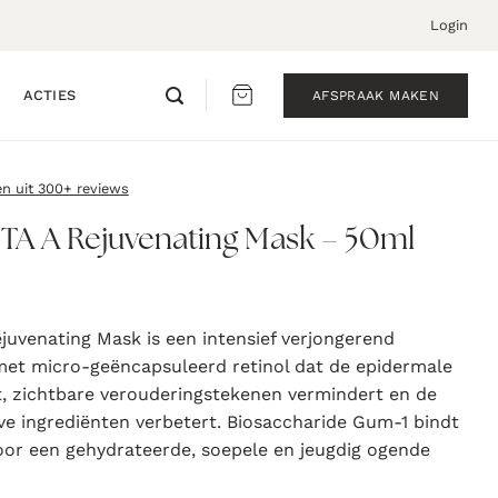
Login
ACTIES
AFSPRAAK MAKEN
en uit 300+ reviews
TA A Rejuvenating Mask – 50ml
juvenating Mask is een intensief verjongerend
et micro-geëncapsuleerd retinol dat de epidermale
t, zichtbare verouderingstekenen vermindert en de
ve ingrediënten verbetert. Biosaccharide Gum-1 bindt
oor een gehydrateerde, soepele en jeugdig ogende