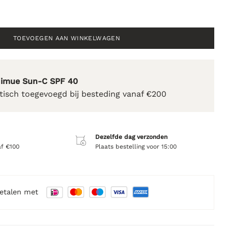
venating Mask - 50ml aantal
TOEVOEGEN AAN WINKELWAGEN
Nimue Sun-C SPF 40
isch toegevoegd bij besteding vanaf €200
Dezelfde dag verzonden
af €100
Plaats bestelling voor 15:00
betalen met