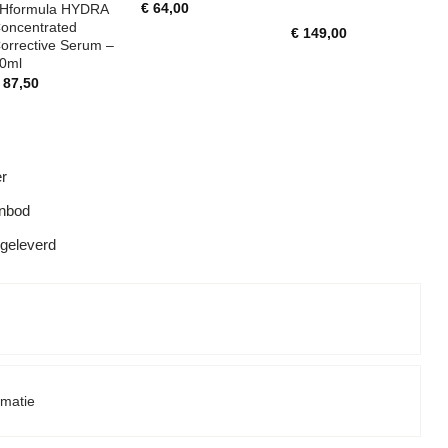
€
64,00
Hformula HYDRA
oncentrated
€
149,00
orrective Serum –
0ml
87,50
er
anbod
 geleverd
rmatie