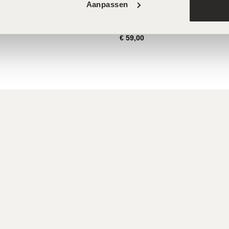
Aanpassen
ircles – 10ml
pHformula Dermabrasion – 50ml
€
59,00