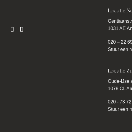
Locatie N
Gentiaanstr
1031 AE A
020 – 22 6
Stuur een m
Locatie Zu
Oude-IJsels
1078 CL A
020 - 73 72
Stuur een m