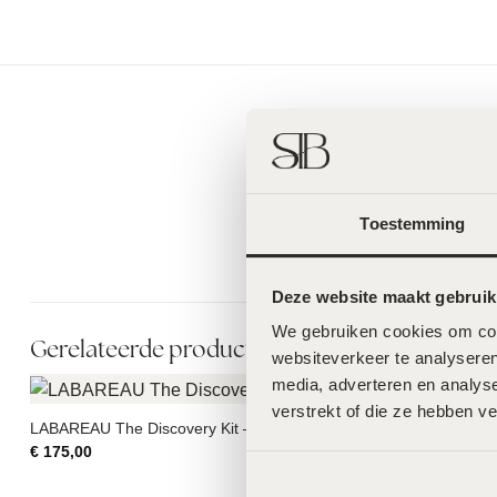
Toestemming
Deze website maakt gebruik
We gebruiken cookies om cont
Gerelateerde producten
websiteverkeer te analyseren
media, adverteren en analys
verstrekt of die ze hebben v
LABAREAU The Discovery Kit – 60ml
Odyon Dubai –
€
175,00
€
140,00