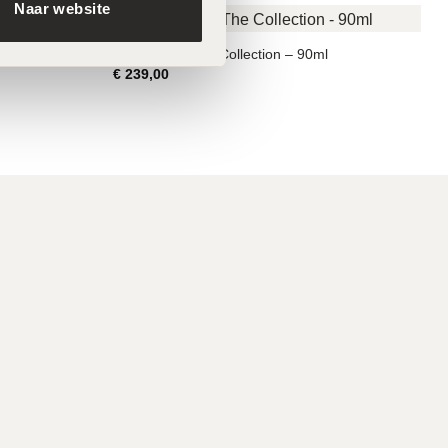
Naar website
LABAREAU The Collection – 90ml
€
239,00