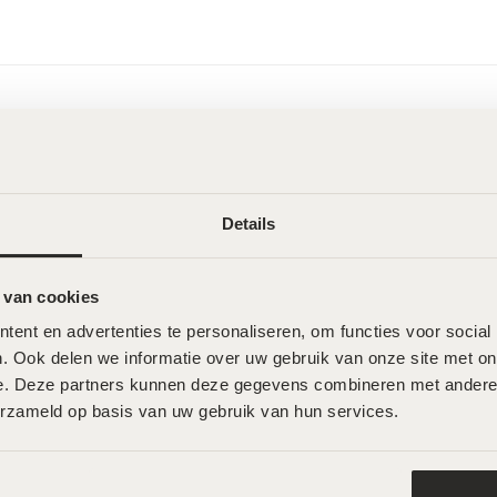
Wat onze klanten zeggen
Details
 van cookies
ent en advertenties te personaliseren, om functies voor social
. Ook delen we informatie over uw gebruik van onze site met onz
e. Deze partners kunnen deze gegevens combineren met andere in
erzameld op basis van uw gebruik van hun services.
 Wild Musk – 50ml
Forlle’d C20 essence – 30ml
€
189,00