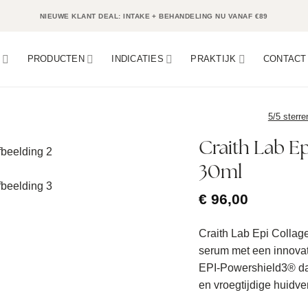
NIEUWE KLANT DEAL: INTAKE + BEHANDELING NU VANAF €89
N
PRODUCTEN
INDICATIES
PRAKTIJK
CONTACT
5/5 sterre
Craith Lab E
30ml
€
96,00
Craith Lab Epi Collag
serum met een innova
EPI-Powershield3® dat
en vroegtijdige huidve