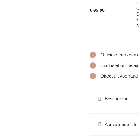
p
C
€
65,00
C
3
€
Officiële merkdeal
Exclusief online a
Direct uit voorraad
Beschrijving
Aanvullende info