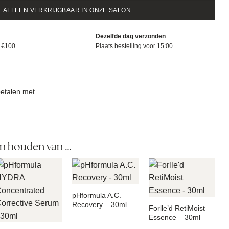
ALLEEN VERKRIJGBAAR IN ONZE SALON
Dezelfde dag verzonden
f €100
Plaats bestelling voor 15:00
betalen met
n houden van …
pHformula A.C.
Recovery – 30ml
Forlle’d RetiMoist
Essence – 30ml