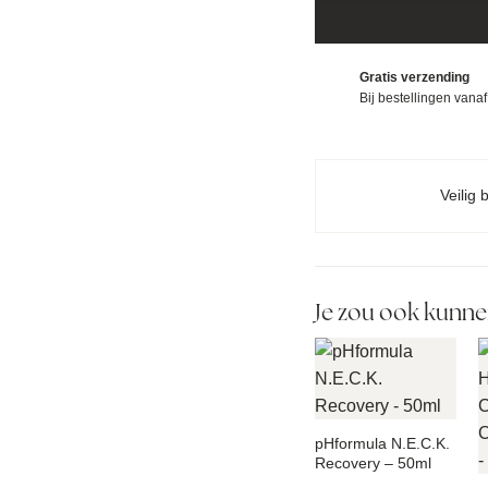
Gratis verzending
Bij bestellingen vana
Veilig 
Je zou ook kunne
pHformula N.E.C.K.
Recovery – 50ml