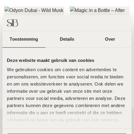
Odyon Dubai – Wild Musk –
50ml
Magic in a Bottle – After Care
€
140,00
Toestemming
Details
Over
Oil for Stretch Marks & Scars
€
39,95
Deze website maakt gebruik van cookies
We gebruiken cookies om content en advertenties te 
personaliseren, om functies voor social media te bieden 
MeLine Ethnic Skin Day – 30ml
Forlle’d C20 essence – 30ml
en om ons websiteverkeer te analyseren. Ook delen we 
€
47,50
€
189,00
informatie over uw gebruik van onze site met onze 
partners voor social media, adverteren en analyse. Deze 
partners kunnen deze gegevens combineren met andere 
informatie die u aan ze heeft verstrekt of die ze hebben 
verzameld op basis van uw gebruik van hun services.
Twee toplocaties in Amsterdam Noord en