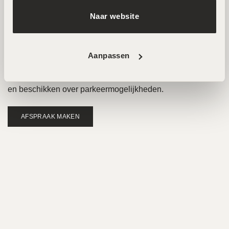
Zuid
Naar website
Wij ontvangen je graag in een van onze twee
hoogwaardige salons in Amsterdam Noord en Zuid. Hier
Aanpassen
werken ervaren specialisten met de nieuwste technieken
voor huidverbetering. Beide locaties zijn goed bereikbaar
en beschikken over parkeermogelijkheden.
AFSPRAAK MAKEN