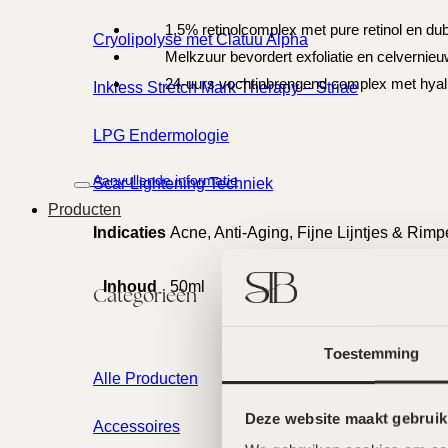
1,5% retinolcomplex met pure retinol en dub
Cryolipolyse met Clatuu Alpha
Melkzuur bevordert exfoliatie en celvernieuw
24-uurs vochtinbrengend complex met hyalu
Inkless Stretch Mark Therapy – Striae
LPG Endermologie
Aanvullende informatie
Scar Lightening Techniek
Producten
Indicaties
Acne, Anti-Aging, Fijne Lijntjes & Rimp
Inhoud
50ml
Categorieën
Toestemming
Alle Producten
Deze website maakt gebruik
Accessoires