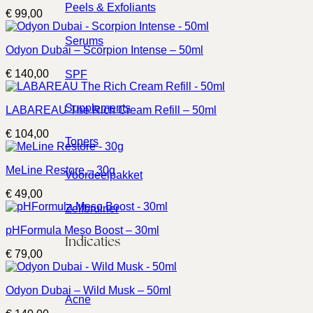
Peels & Exfoliants
€
99,00
Serums
Odyon Dubai – Scorpion Intense – 50ml
€
140,00
SPF
Supplements
LABAREAU The Rich Cream Refill – 50ml
€
104,00
Toners
MeLine Restore – 30g
Voordeelpakket
€
49,00
Zelfbruiner
pHFormula Meso Boost – 30ml
Indicaties
€
79,00
Odyon Dubai – Wild Musk – 50ml
Acne