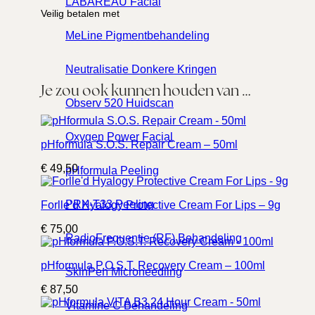
LABAREAU Facial
Veilig betalen met
MeLine Pigmentbehandeling
Neutralisatie Donkere Kringen
Je zou ook kunnen houden van …
Observ 520 Huidscan
Oxygen Power Facial
pHformula S.O.S. Repair Cream – 50ml
€
49,50
pHformula Peeling
PRX-T33 Peeling
Forlle’d Hyalogy Protective Cream For Lips – 9g
€
75,00
RadioFrequentie (RF) Behandeling
pHformula P.O.S.T. Recovery Cream – 100ml
SkinPen Microneedling
€
87,50
Vitamine C Behandeling