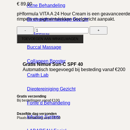
€
89,00
Acne Behandeling
pHformula VITA A 24 Hour Cream is een geavanceerde na
rimpels en pigmentvlekken doelgericht aanpakt.
Bindweefselmassage Gezicht
pHformula
Biopeeling
VITA
A
TOEVOEGEN AAN WINKELWAGEN
24
Buccal Massage
Hour
Cream
-
Collageen Booster
Gratis Nimue Sun-C SPF 40
50ml
Automatisch toegevoegd bij besteding vanaf €200
aantal
Craith Lab
Dieptereiniging Gezicht
Gratis verzending
Bij bestellingen vanaf €100
Forlle’d Behandeling
Dezelfde dag verzonden
Infuzion System
Plaats bestelling voor 15:00