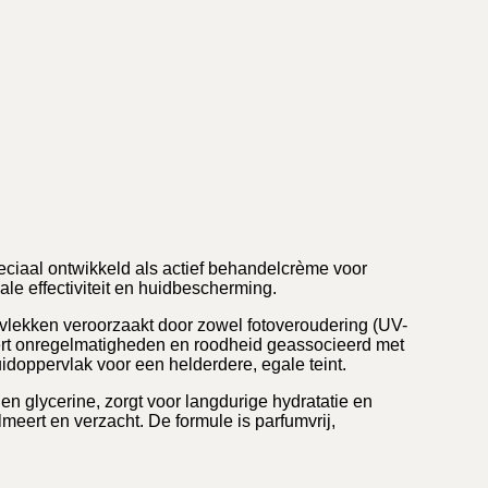
ciaal ontwikkeld als actief behandelcrème voor
e effectiviteit en huidbescherming.
entvlekken veroorzaakt door zowel fotoveroudering (UV-
geert onregelmatigheden en roodheid geassocieerd met
doppervlak voor een helderdere, egale teint.
en glycerine, zorgt voor langdurige hydratatie en
lmeert en verzacht. De formule is parfumvrij,