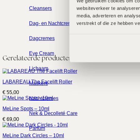
We gebruiken cookies om cont
websiteverkeer te analyseren
Cleansers
media, adverteren en analys
verstrekt of die ze hebben v
Dag- en Nachtcremes
Dagcremes
Eye Cream
Gerelateerde producten
Lichaam
LABAREAU The Facelift Roller
Maskers
€
55,00
Nachtcremes
MeLine Spots – 10ml
Nek & Decolleté Care
€
69,00
Parfum
MeLine Dark Circles – 10ml