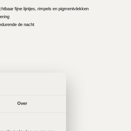
tbaar fijne lijntjes, rimpels en pigmentvlekken
dering
gedurende de nacht
Over