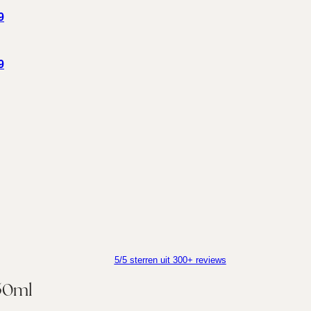
9
9
5/5 sterren uit 300+ reviews
50ml