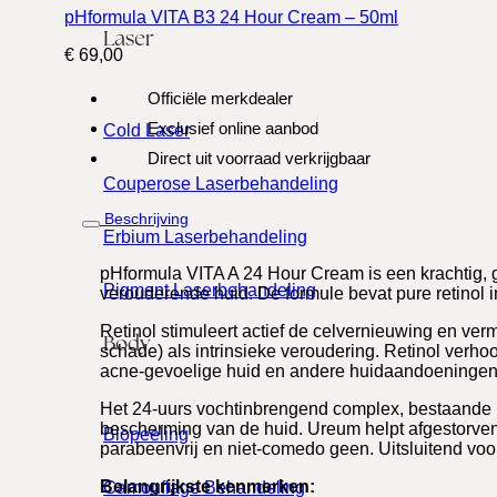
pHformula VITA B3 24 Hour Cream – 50ml
Laser
€
69,00
Officiële merkdealer
Exclusief online aanbod
Cold Laser
Direct uit voorraad verkrijgbaar
Couperose Laserbehandeling
Beschrijving
Erbium Laserbehandeling
pHformula VITA A 24 Hour Cream is een krachtig, 
Pigment Laserbehandeling
verouderende huid. De formule bevat pure retinol 
Retinol stimuleert actief de celvernieuwing en ver
Body
schade) als intrinsieke veroudering. Retinol verh
acne-gevoelige huid en andere huidaandoeningen. M
Het 24-uurs vochtinbrengend complex, bestaande uit
bescherming van de huid. Ureum helpt afgestorven hu
Biopeeling
parabeenvrij en niet-comedo geen. Uitsluitend voor
Belangrijkste kenmerken:
Camouflage Behandeling