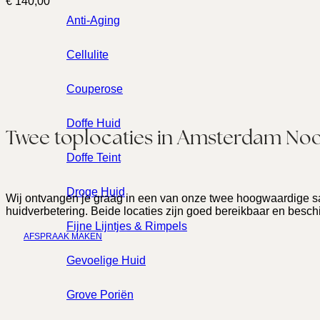
€
140,00
Anti-Aging
Cellulite
Couperose
Doffe Huid
Twee toplocaties in Amsterdam Noo
Doffe Teint
Droge Huid
Wij ontvangen je graag in een van onze twee hoogwaardige sa
huidverbetering. Beide locaties zijn goed bereikbaar en besc
Fijne Lijntjes & Rimpels
AFSPRAAK MAKEN
Gevoelige Huid
Grove Poriën