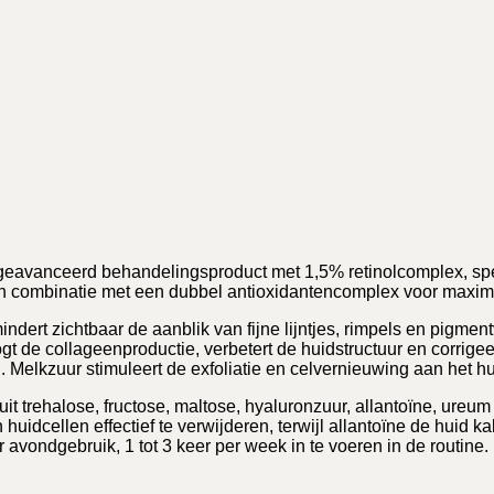
geavanceerd behandelingsproduct met 1,5% retinolcomplex, spe
in combinatie met een dubbel antioxidantencomplex voor maximal
mindert zichtbaar de aanblik van fijne lijntjes, rimpels en pigm
oogt de collageenproductie, verbetert de huidstructuur en corri
elkzuur stimuleert de exfoliatie en celvernieuwing aan het hui
 trehalose, fructose, maltose, hyaluronzuur, allantoïne, ureum 
idcellen effectief te verwijderen, terwijl allantoïne de huid ka
 avondgebruik, 1 tot 3 keer per week in te voeren in de routine.